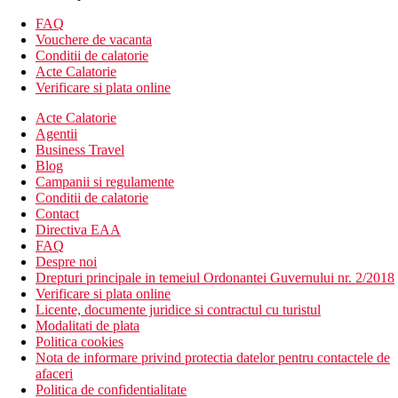
piscine
baruri
FAQ
wellness & spa
Vouchere de vacanta
parcare
Conditii de calatorie
aer conditionat
Acte Calatorie
WiFi gratuit
Verificare si plata online
loc de joaca
Acte Calatorie
camera de bagaje
Agentii
gradina
Business Travel
Descrierea plajei
Blog
plaja nisipoasa
Campanii si regulamente
sezlonguri si umbrele de soare contra cost
Conditii de calatorie
Contact
Activitati sportive gratuite
Directiva EAA
4 piscine
FAQ
camera de jocuri / arcade
Despre noi
wellness & spa
Drepturi principale in temeiul Ordonantei Guvernului nr. 2/2018
Verificare si plata online
Masa
Licente, documente juridice si contractul cu turistul
mic dejun tip bufet
Modalitati de plata
baruri
Politica cookies
Nota de informare privind protectia datelor pentru contactele de
Categoria oficiala
afaceri
3 stele
Politica de confidentialitate