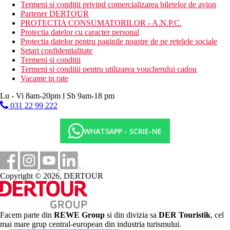
Termeni si conditii privind comercializarea biletelor de avion
Plaja
Partener DERTOUR
PROTECTIA CONSUMATORILOR - A.N.P.C.
Protectia datelor cu caracter personal
Plaja
Protectia datelor pentru paginile noastre de pe retelele sociale
Sezlonguri pe plaja contra cost
Setari confidentialitate
Umbrele pe plaja contra cost
Termeni si conditii
Vacanta la plaja
Termeni si conditii pentru utilizarea voucherului cadou
Vacante in rate
Piscine
Lu - Vi 8am-20pm l Sb 9am-18 pm
031 22 99 222
Sezlonguri si umbrele gratuite la piscina
Galerie foto
WHATSAPP - SCRIE-NE
Copyright © 2026, DERTOUR
Facem parte din
REWE Group
si din divizia sa
DER Touristik
, cel
mai mare grup central-european din industria turismului.