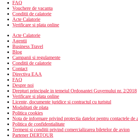
Descrierea hotelului
FAQ
Hotelul dispune de:
Vouchere de vacanta
Conditii de calatorie
hol de intrare cu receptie
Acte Calatorie
restaurant
Verificare si plata online
bar in aer liber si interior
Acte Calatorie
4 piscine termale (sezlonguri si umbrele gratuite)
Agentii
Wi-Fi gratuit langa piscina si in zonele comune
Business Travel
mini market
Blog
magazin de suveniruri
Campanii si regulamente
Descrierea plajei
Conditii de calatorie
plaja cu nisip
Contact
umbrele de soare si sezlonguri (contra cost)
Directiva EAA
FAQ
Activitati sportive gratuite
Despre noi
fitness
Drepturi principale in temeiul Ordonantei Guvernului nr. 2/2018
Verificare si plata online
Activitati sportive contra cost
Licente, documente juridice si contractul cu turistul
Spa
Modalitati de plata
masaj
Politica cookies
Nota de informare privind protectia datelor pentru contactele de a
Masa
Politica de confidentialitate
Demipensiune: mic dejun tip bufet si cina selectionata din
Termeni si conditii privind comercializarea biletelor de avion
Pensiune completa: mic dejun tip bufet, pranz si cina selec
Partener DERTOUR