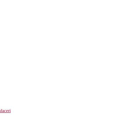
faceri
 meniu
tie din meniu