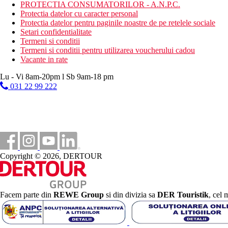
PROTECTIA CONSUMATORILOR - A.N.P.C.
Categoria oficiala
Protectia datelor cu caracter personal
4 stele
Protectia datelor pentru paginile noastre de pe retelele sociale
Setari confidentialitate
Distanţe
Termeni si conditii
Termeni si conditii pentru utilizarea voucherului cadou
Vacante in rate
700 m
Centrul orasului
Lu - Vi 8am-20pm l Sb 9am-18 pm
031 22 99 222
100 m
Magazine
500 m
Distanta pana la plaja
50 km
Distanta de cel mai apropiat aeroport
Copyright © 2026, DERTOUR
Plaja
Sezlonguri pe plaja contra cost
Facem parte din
REWE Group
si din divizia sa
DER Touristik
, cel 
Umbrele pe plaja contra cost
Vacanta la plaja