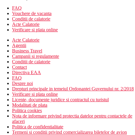
FAQ
Camera dubla, Confort: vedere la gradina
Vouchere de vacanta
Camera dubla, superioara: vedere partiala la mare sau
Conditii de calatorie
imprejurimi
Acte Calatorie
Camera dubla, Suita Junior: vedere partiala sau directa la
Verificare si plata online
mare
Camera dubla Tower Suite: aparat de cafea, vedere la
Acte Calatorie
Golful Napoli
Agentii
Camera dubla Garden Suite: gradina privata, aparat de
Business Travel
cafea, vedere la mare
Campanii si regulamente
Conditii de calatorie
Descrierea hotelului
Contact
Hotelul dispune de:
Directiva EAA
FAQ
hol de intrare cu receptie
Despre noi
restaurant
Drepturi principale in temeiul Ordonantei Guvernului nr. 2/2018
bar american
Verificare si plata online
lobby
Licente, documente juridice si contractul cu turistul
WiFi (gratuit în tot hotelul)
Modalitati de plata
sala de conferinte
Politica cookies
schimb valutar
Nota de informare privind protectia datelor pentru contactele de
gradina mediteraneana
afaceri
piscina termala exterioara
Politica de confidentialitate
piscina termala in aer liber (sezlonguri, umbrele si
Termeni si conditii privind comercializarea biletelor de avion
prosoape gratuite)