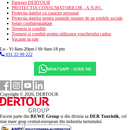
Partener DERTOUR
terasa la soare
PROTECTIA CONSUMATORILOR - A.N.P.C.
Wellness
Protectia datelor cu caracter personal
parcare
Protectia datelor pentru paginile noastre de pe retelele sociale
Descrierea plajei
Setari confidentialitate
plaja cu nisip
Termeni si conditii
dig de piatra cu sezlonguri, umbrele si locuri in aer liber
Termeni si conditii pentru utilizarea voucherului cadou
bar pe plaja
Vacante in rate
Activitati sportive gratuite
Lu - Vi 8am-20pm l Sb 9am-18 pm
fitness
031 22 99 222
piscina termala exterioara si exterioara
plaja
WHATSAPP - SCRIE-NE
Activitati sportive contra cost
Spa & Wellness
scufundari
caiac
Copyright © 2026, DERTOUR
pescuit
teren de tenis
inchiriere de biciclete
muzica/spectacol live
seri de film
Facem parte din
REWE Group
si din divizia sa
DER Touristik
, cel
stand-up comedy
mai mare grup central-european din industria turismului.
masaj