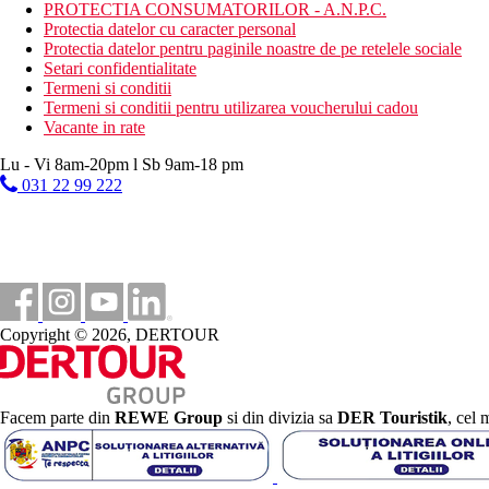
divertisment de seara
PROTECTIA CONSUMATORILOR - A.N.P.C.
muzica/spectacol live
Protectia datelor cu caracter personal
Protectia datelor pentru paginile noastre de pe retelele sociale
Activitati sportive contra cost
Setari confidentialitate
Wellness
Termeni si conditii
inchiriere de biciclete
Termeni si conditii pentru utilizarea voucherului cadou
ciclism
Vacante in rate
parc termal (700m)
Lu - Vi 8am-20pm l Sb 9am-18 pm
Masa
031 22 99 222
Mic dejun: tip bufet
Demipensiune: mic dejun tip bufet, cina
Categoria oficiala
4 stele
Nota
Sfera si calitatea serviciilor si activitatilor mentionate mai sus p
Copyright © 2026, DERTOUR
Hotelul nu este potrivit pentru persoane cu mobilitate redusa. Est
Distanţe
Facem parte din
REWE Group
si din divizia sa
DER Touristik
, cel 
50 m
Distanta pana la plaja