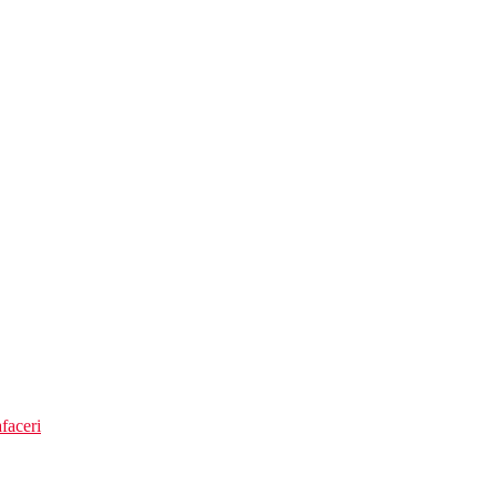
 contra cost)
faceri