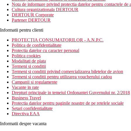
Nota de informare privind protectia datelor pentru contactele de a
Distanta
Cultura organizationala DERTOUR
plaja: 50 m
DERTOUR Corporate
aeroport: 40 km Napoli
Partener DERTOUR
centru: 2 km Ischia Porto
magazine: 1500 m
Informatii pentru clienti
Descrierea camerei
PROTECTIA CONSUMATORILOR - A.N.P.C.
Camera dubla:
Politica de confidentialitate
Protectia datelor cu caracter personal
aer conditionat
Politica cookies
baie/toaleta (uscator de par), set de baie (gratuit)
Modalitati de plata
TV/sat.
Termeni si conditii
telefon
Termeni si conditii privind comercializarea biletelor de avion
seif
Termeni si conditii pentru utilizarea voucherului cadou
mini-bar
Campanii si regulamente
Wi-Fi (gratuit)
Vacante in rate
balcon sau terasa
Drepturi principale in temeiul Ordonantei Guvernului nr. 2/2018
Business Travel
Descrierea hotelului
Protectia datelor pentru paginile noastre de pe retelele sociale
Hotelul dispune de:
Setari confidentialitate
Directiva EAA
hol de intrare cu receptie
restaurant
Informatii despre vacanta
2 baruri