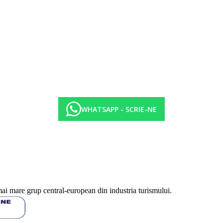
WHATSAPP - SCRIE-NE
ot fi afectate de introducerea unor eventuale masuri de igiena sau antiepid
e necesar un casca de inot in piscina hotelului. Taxa turistica este 5 E
mai mare grup central-european din industria turismului.