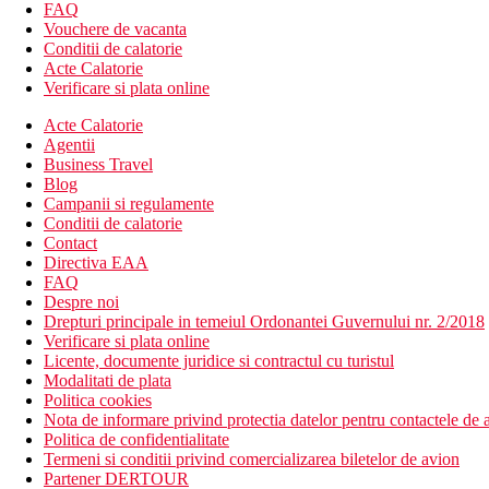
Wi-Fi (gratuit)
FAQ
2 piscine termale (sezlonguri si umbrele gratuite, prosoape
Vouchere de vacanta
terasa la soare
Conditii de calatorie
Wellness
Acte Calatorie
fitness
Verificare si plata online
parcare
Acte Calatorie
receptie deschisa non stop
Agentii
babysitting (contra cost)
Business Travel
camera de bagaje
Blog
menaj zilnic
Campanii si regulamente
servicii de spalatorie (contra cost)
Conditii de calatorie
gradina
Contact
terasa
Directiva EAA
sala de fitness
FAQ
spa & centru de wellness (contra cost)
Despre noi
room service
Drepturi principale in temeiul Ordonantei Guvernului nr. 2/2018
transfer de la si/sau la aeroport (contra cost)
Verificare si plata online
Descrierea plajei
Licente, documente juridice si contractul cu turistul
plaja pietroasa-nisipoasa, la cca 50 m de hotel
Modalitati de plata
Politica cookies
Activitati sportive gratuite
Nota de informare privind protectia datelor pentru contactele de a
fitness
Politica de confidentialitate
tenis de masa
Termeni si conditii privind comercializarea biletelor de avion
2 piscine termale
Partener DERTOUR