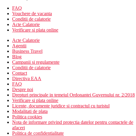
restaurant principal
WiFi (gratuit in zonele comune)
FAQ
bar
Vouchere de vacanta
2 piscine (termale si minerale, sezlonguri si umbrele
Conditii de calatorie
gratuite)
Acte Calatorie
bar langa piscina
Verificare si plata online
terasa la soare
Acte Calatorie
Wellness
Agentii
fitness
Business Travel
Descrierea plajei
Blog
plaja privata cu nisip
Campanii si regulamente
umbrele de soare si scaune rabatabile gratuite (din 1/5 -
Conditii de calatorie
15/10), sezlonguri contra cost
Contact
Directiva EAA
Activitati sportive gratuite
FAQ
fitness
Despre noi
hidromasaj
Drepturi principale in temeiul Ordonantei Guvernului nr. 2/2018
piscina termala exterioara
Verificare si plata online
sauna
Licente, documente juridice si contractul cu turistul
baie turceasca
Modalitati de plata
Politica cookies
Activitati sportive contra cost
Nota de informare privind protectia datelor pentru contactele de
sporturi acvatice pe plaja
afaceri
scufundari
Politica de confidentialitate