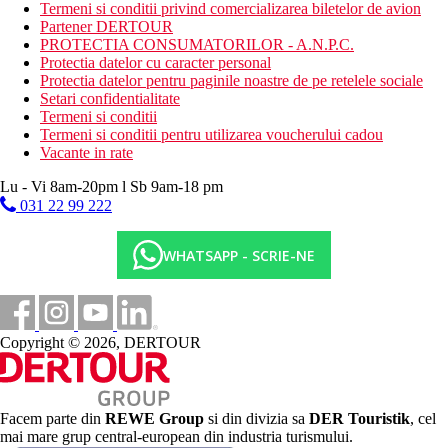
proceduri de wellness si spa
Termeni si conditii privind comercializarea biletelor de avion
Partener DERTOUR
Masa
PROTECTIA CONSUMATORILOR - A.N.P.C.
Demipensiune: mic dejun tip bufet, cina la alegere din 3
Protectia datelor cu caracter personal
meniuri - 3 feluri si bufet de salate
Protectia datelor pentru paginile noastre de pe retelele sociale
Pensiune completa: mic dejun tip bufet, cina si pranz
Setari confidentialitate
selectate din meniu
Termeni si conditii
Termeni si conditii pentru utilizarea voucherului cadou
Categoria oficiala
Vacante in rate
4 stele
Lu - Vi 8am-20pm l Sb 9am-18 pm
Nota
031 22 99 222
Sfera si calitatea serviciilor si activitatilor mentionate mai sus pot
fi afectate de introducerea unor eventuale masuri de igiena sau
antiepidemie in destinatia data. Taxa de turism este 5
WHATSAPP - SCRIE-NE
EUR/noapte/persoana se achita numerar la hotel.
Distanţe
Copyright © 2026, DERTOUR
45 km
Distanta de cel mai apropiat aeroport
1 km
Facem parte din
REWE Group
si din divizia sa
DER Touristik
, cel
Centrul orasului
mai mare grup central-european din industria turismului.