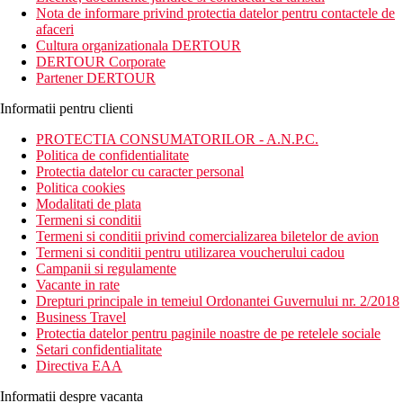
Napoli, portul Ischia si Castelul Aragonez, aproape de zona
Nota de informare privind protectia datelor pentru contactele de
comerciala centrala Corso Vittoria Colonna.
afaceri
Cultura organizationala DERTOUR
Distanta
DERTOUR Corporate
plaje: 700 m
Partener DERTOUR
aeroport: 45 km
centru: 1 km
Informatii pentru clienti
magazine: 100 m
PROTECTIA CONSUMATORILOR - A.N.P.C.
Descrierea camerei
Politica de confidentialitate
Camera dubla:
Protectia datelor cu caracter personal
Politica cookies
aer conditionat
Modalitati de plata
telefon
Termeni si conditii
TV cu receptie satelit
Termeni si conditii privind comercializarea biletelor de avion
Wi-Fi (gratuit)
Termeni si conditii pentru utilizarea voucherului cadou
baie/toaleta, dus (uscator de par), articole de toaleta
Campanii si regulamente
gratuite
Vacante in rate
seif
Drepturi principale in temeiul Ordonantei Guvernului nr. 2/2018
balcon cu vedere laterala la mare
Business Travel
Protectia datelor pentru paginile noastre de pe retelele sociale
Descrierea hotelului
Setari confidentialitate
Hotelul dispune de:
Directiva EAA
hol de intrare cu receptie
Informatii despre vacanta