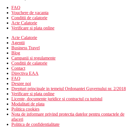
Descrierea hotelului
FAQ
Hotelul dispune de:
Vouchere de vacanta
Conditii de calatorie
aer conditionat
Acte Calatorie
hol de intrare cu receptie
Verificare si plata online
restaurantul principal
Acte Calatorie
lobby bar
Agentii
Wi-Fi in zonele comune (contra cost)
Business Travel
piscina (sezlonguri si umbrele gratuite, prosoape contra
Blog
cost)
Campanii si regulamente
piscina interioara
Conditii de calatorie
lift
Contact
room service
Directiva EAA
serviciu de trezire
FAQ
transfer de la si/sau la aeroport (contra cost)
Despre noi
servicii de curatatorie (contra cost)
Drepturi principale in temeiul Ordonantei Guvernului nr. 2/2018
sala de fitness
Verificare si plata online
spa & centru de wellness (ontra cost)
Licente, documente juridice si contractul cu turistul
menaj zilnic
Modalitati de plata
Descrierea plajei
Politica cookies
nisipos, la cca 150 m de hotel
Nota de informare privind protectia datelor pentru contactele de
2 sezlonguri si o umbrela de soare per camera gratuit
afaceri
(lunile mai, iunie si septembrie), in sezonul de varf (iulie,
Politica de confidentialitate