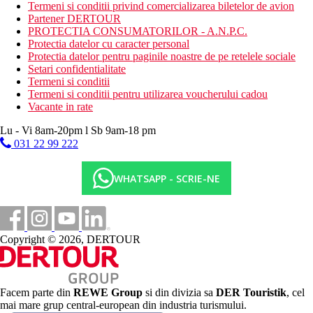
august) contra cost
Termeni si conditii privind comercializarea biletelor de avion
Partener DERTOUR
Activitati sportive gratuite
PROTECTIA CONSUMATORILOR - A.N.P.C.
piscina termala interioara si exterioara
Protectia datelor cu caracter personal
cada cu hidromasaj
Protectia datelor pentru paginile noastre de pe retelele sociale
baie turceasca naturala
Setari confidentialitate
divertisment ocazional de seara
Termeni si conditii
Termeni si conditii pentru utilizarea voucherului cadou
Activitati sportive contra cost
Vacante in rate
teren de golf (la maxim 3 km)
spa & centru de wellness
Lu - Vi 8am-20pm l Sb 9am-18 pm
masaj
031 22 99 222
sauna
Masa
WHATSAPP - SCRIE-NE
Demipensiune:
mic dejun continental, cina
Categoria oficiala
3 stele
Copyright © 2026, DERTOUR
Nota
Taxa: taxa turistica 2 EUR/persoana/zi achitabila in numerar la
locul de sedere. Este necesar un casca de inot in piscina
Facem parte din
REWE Group
si din divizia sa
DER Touristik
, cel
hotelului.
mai mare grup central-european din industria turismului.
Sfera si calitatea serviciilor si activitatilor mentionate mai sus pot