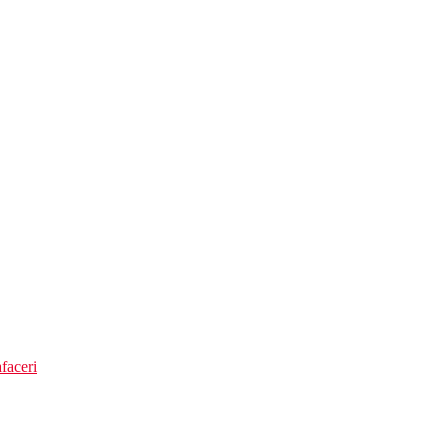
iu + bufet de legume
faceri