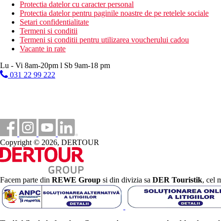
Protectia datelor cu caracter personal
Va rugam sa retineti: Se asigura livrarea bagajelor la/de la hotel. 
Protectia datelor pentru paginile noastre de pe retelele sociale
destinatia data.
Setari confidentialitate
Taxa turistica aprox 2 EUR/persoana/zi se achita numerar la hote
Termeni si conditii
Termeni si conditii pentru utilizarea voucherului cadou
Distanţe
Vacante in rate
Lu - Vi 8am-20pm l Sb 9am-18 pm
60 km
031 22 99 222
Distanta de cel mai apropiat aeroport
4 km
Magazine
0 m
Distanta pana la plaja
Copyright © 2026, DERTOUR
4 km
Centrul orasului
Plaja
Facem parte din
REWE Group
si din divizia sa
DER Touristik
, cel 
Sezlonguri si umbrele gratuite pe plaja
Hotel langa plaja
Vacanta la plaja