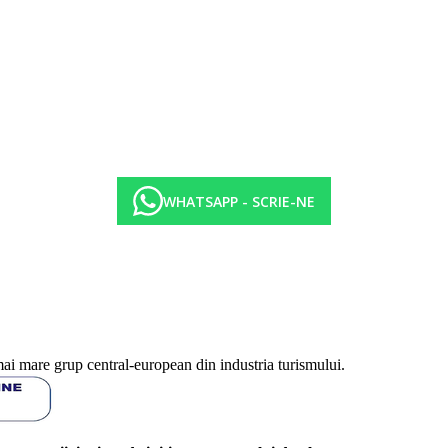
Sfera si calitatea serviciilor si activitatilor mentionate mai sus pot fi a
l.
WHATSAPP - SCRIE-NE
mai mare grup central-european din industria turismului.