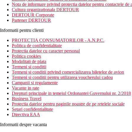
Nota de informare privind protectia datelor pentru contactele de a
Distanta
Cultura organizationala DERTOUR
plaje: langa plaja
DERTOUR Corporate
aeroport: 60 km Napoli
Partener DERTOUR
centru: 4 km
magazine: 4000 m
Informatii pentru clienti
Descrierea camerei
PROTECTIA CONSUMATORILOR - A.N.P.C.
Camera standard:
Politica de confidentialitate
Protectia datelor cu caracter personal
ventilator de tavan
Politica cookies
telefon
Modalitati de plata
sanitare proprii (baie, uscator de par, toaleta)
Termeni si conditii
Wi-Fi (gratuit)
Termeni si conditii privind comercializarea biletelor de avion
balcon sau terasa cu vedere directa la mare
Termeni si conditii pentru utilizarea voucherului cadou
Campanii si regulamente
Descrierea hotelului
Vacante in rate
Hotelul dispune de:
Drepturi principale in temeiul Ordonantei Guvernului nr. 2/2018
Business Travel
hol de intrare cu receptie
Protectia datelor pentru paginile noastre de pe retelele sociale
restaurant principal
Setari confidentialitate
bar
Directiva EAA
snack bar
Wi-Fi in zona hotelului (gratuit)
Informatii despre vacanta
2 piscine termale (sezlonguri si umbrele gratuite)