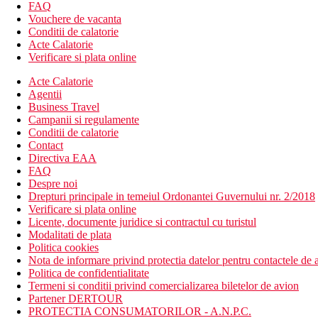
camera de bagaje
FAQ
serviciu de transfer (contra cost)
Vouchere de vacanta
babysitting (contra cost)
Conditii de calatorie
Acte Calatorie
Descrierea plajei
Verificare si plata online
nisipos (sezlonguri si umbrele gratuite)
Acte Calatorie
Activitati sportive gratuite
Agentii
plaja
Business Travel
biliard
Campanii si regulamente
camera de jocuri
Conditii de calatorie
Contact
Activitati sportive contra cost
Directiva EAA
Centru Spa
FAQ
masaj
Despre noi
caiac
Drepturi principale in temeiul Ordonantei Guvernului nr. 2/2018
windsurfing
Verificare si plata online
sporturi nautice
Licente, documente juridice si contractul cu turistul
Modalitati de plata
Masa
Politica cookies
Demipensiune: mic dejun tip bufet, cina selectata din men
Nota de informare privind protectia datelor pentru contactele de a
Politica de confidentialitate
Categoria oficiala
Termeni si conditii privind comercializarea biletelor de avion
3 stele
Partener DERTOUR
PROTECTIA CONSUMATORILOR - A.N.P.C.
Nota