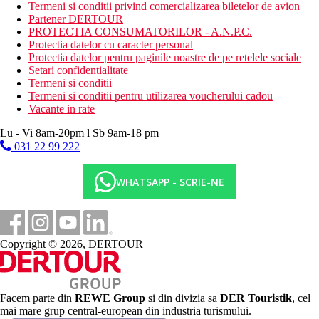
Termeni si conditii privind comercializarea biletelor de avion
Canale prin satelit
Partener DERTOUR
Aer conditionat
PROTECTIA CONSUMATORILOR - A.N.P.C.
Cuier pentru haine
Protectia datelor cu caracter personal
Fumatul interzis
Protectia datelor pentru paginile noastre de pe retelele sociale
Setari confidentialitate
Descrierea hotelului
Termeni si conditii
Piscina in aer liber
Termeni si conditii pentru utilizarea voucherului cadou
Pe malul marii
Vacante in rate
WiFi gratuit
Transfer de la aeroport
Lu - Vi 8am-20pm l Sb 9am-18 pm
Restaurant
031 22 99 222
Centru spa si wellness
Bar
Zona de plaja privata
WHATSAPP - SCRIE-NE
Micul dejun foarte bun
Zona pentru fumatori
Aer conditionat
Inchiriere de masini
Pranzuri la pachet
Copyright © 2026, DERTOUR
Facilitati pentru oaspeti cu dizabilitati
Transfer de la aeroport (contra cost)
Camere pentru nefumatori
Room service
Facem parte din
REWE Group
si din divizia sa
DER Touristik
, cel
mai mare grup central-european din industria turismului.
Descrierea plajei