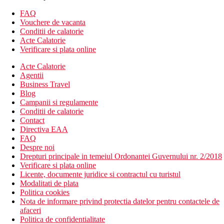
Vedere la piscina
FAQ
Birou
Vouchere de vacanta
Vatra
Conditii de calatorie
Seif
Acte Calatorie
Televizor cu ecran plat
Verificare si plata online
Serviciu de trezire
Mobila de gradina
Acte Calatorie
Fier
Agentii
Ventilator
Business Travel
Suport de uscare pentru haine
Blog
Prosoape
Campanii si regulamente
Facilitati de calcat
Conditii de calatorie
Zona de relaxare
Contact
Pat pliant
Directiva EAA
Frigider
FAQ
Lenjerie
Despre noi
Intreaga unitate situata la parter
Drepturi principale in temeiul Ordonantei Guvernului nr. 2/2018
Pardoseala din gresie/marmura
Verificare si plata online
Intrare privata
Licente, documente juridice si contractul cu turistul
Ceainic electric
Modalitati de plata
Incalzire
Politica cookies
Telefon
Nota de informare privind protectia datelor pentru contactele de
Uscator de rufe
afaceri
Dulap sau dulap
Politica de confidentialitate
Plasa contra tantarilor