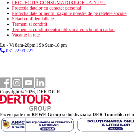
aerobic in apa
PROTECTIA CONSUMATORILOR - A.N.P.C.
tenis de masa
Protectia datelor cu caracter personal
volei
Protectia datelor pentru paginile noastre de pe retelele sociale
darts
Setari confidentialitate
TIR cu arcul
Termeni si conditii
bocce
Termeni si conditii pentru utilizarea voucherului cadou
biliard
Vacante in rate
Activitati sportive contra cost
Lu - Vi 8am-20pm l Sb 9am-18 pm
centru SPA
031 22 99 222
bunastare
masaje
salon de infrumusetare
sauna
jacuzzi in aer liber
Sala de gimnastica
babysitting
Copyright © 2026, DERTOUR
golf
scufundari
snorkeling
pescuit
windsurfing
Facem parte din
REWE Group
si din divizia sa
DER Touristik
, cel 
kitesurfing
inchirieri auto