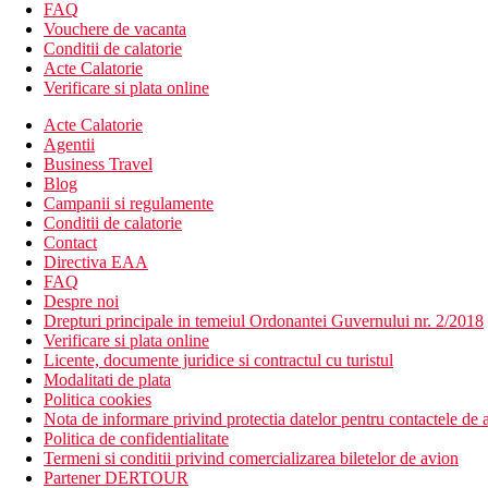
bar
FAQ
bar de zi
Vouchere de vacanta
bar langa piscina
Conditii de calatorie
Wi-Fi contra cost
Acte Calatorie
discoteca
Verificare si plata online
casa de schimb valutar
Acte Calatorie
spalatorie (contra cost)
Agentii
sala de conferinta
Business Travel
camera cu televizorul
Blog
butic
Campanii si regulamente
magazin cu suveniruri
Conditii de calatorie
3 piscine (sezlonguri; umbrele de soare si prosoape gratuit
Contact
piscina pentru copii
Directiva EAA
Descrierea plajei
FAQ
cu nisip
Despre noi
sezlonguri, umbrele si prosoape gratuite
Drepturi principale in temeiul Ordonantei Guvernului nr. 2/2018
bar pe plaja
Verificare si plata online
Licente, documente juridice si contractul cu turistul
Activitati sportive gratuite
Modalitati de plata
programe de animatie
Politica cookies
programe de seara
Nota de informare privind protectia datelor pentru contactele de a
2 terenuri de tenis
Politica de confidentialitate
teren polivalent pentru baschet si badminton
Termeni si conditii privind comercializarea biletelor de avion
aerobic
Partener DERTOUR