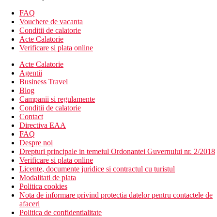
Camera pe malul oceanului
FAQ
37m2 + vezi DR01, camera in imediata apropiere a marii
Vouchere de vacanta
Descrierea hotelului
Conditii de calatorie
Receptie
Acte Calatorie
3 restaurante
Verificare si plata online
Restaurant Diani - restaurantul principal tip bufet
Acte Calatorie
Mic dejun: 7:30 - 10:00
Agentii
Pranz: 13:00 - 14:30
Business Travel
Cina: 19:30 - 21:30
Blog
Pizzeria Bahari
Campanii si regulamente
Contra cost, serveste pizza pe terasa Bahari
Conditii de calatorie
19:30 - 21:30
Contact
Restaurant Onda
Directiva EAA
4 baruri
FAQ
Bahari Bar - bar principal
Despre noi
10:00 - 24:00
Drepturi principale in temeiul Ordonantei Guvernului nr. 2/2018
Coral Beach Bar
Verificare si plata online
Serveste bauturi, gustari si mese usoare la pranz
Licente, documente juridice si contractul cu turistul
10:00 - 18:00
Modalitati de plata
Barul la piscina Mawheni
Politica cookies
Langa piscina Bahari
Nota de informare privind protectia datelor pentru contactele de
Serveste bauturi si gustari mici
afaceri
10:00 - 18:00
Politica de confidentialitate
Bar la piscina Baobab