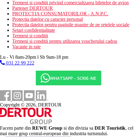
Termeni si conditii privind comercializarea biletelor de avion
Langa piscina Baobab
Partener DERTOUR
Serveste bauturi si gustari mici
PROTECTIA CONSUMATORILOR - A.N.P.C.
10:00 - 18:00
Protectia datelor cu caracter personal
4 piscine
Protectia datelor pentru paginile noastre de pe retelele sociale
Teren de golf cu 18 gauri
Setari confidentialitate
MVUA African Rain Spa
Termeni si conditii
Loc de depozitare al bagajelor
Termeni si conditii pentru utilizarea voucherului cadou
Centru de scufundari
Vacante in rate
Descrierea plajei
Lu - Vi 8am-20pm l Sb 9am-18 pm
Plaja cu nisip fin, alb, chiar in apropierea hotelului
031 22 99 222
Activitati sportive gratuite
Sporturi acvatice nemotorizate
WHATSAPP - SCRIE-NE
Volei pe plaja
Tenis de masa
Biliard
Activitati sportive contra cost
Copyright © 2026, DERTOUR
Golf
Sporturi nautice cu motor
Mesele incluse
Demipensiune
Facem parte din
REWE Group
si din divizia sa
DER Touristik
, cel
Totul inclus
mai mare grup central-european din industria turismului.