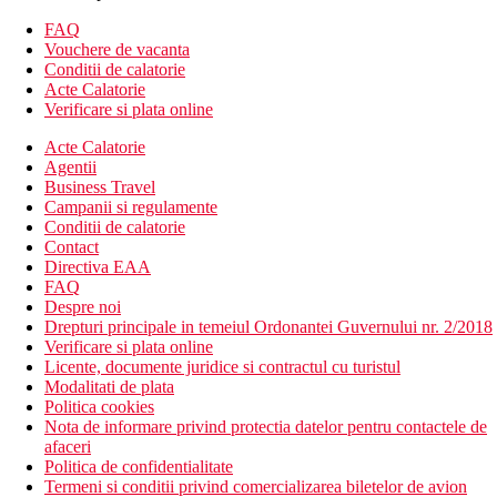
spatioase si mobilate individual, cu mobilier din mahon si
elemente swahili. Hol cu ​​receptie, restaurant principal, restaurant
FAQ
a la carte, 2 baruri, spalatorie, piscina in aer liber, magazin de
Vouchere de vacanta
cadouri, spa luxos Forest Breeze, centru de scufundari si centru
Conditii de calatorie
de sporturi nautice.
Acte Calatorie
Verificare si plata online
Descrierea plajei
cu nisip
Acte Calatorie
Agentii
Activitati sportive contra cost
Business Travel
centru de scufundari
Campanii si regulamente
golf
Conditii de calatorie
Contact
Mese
Directiva EAA
Mic dejun
FAQ
Cina sau pensiune completa (contra cost)
Despre noi
Drepturi principale in temeiul Ordonantei Guvernului nr. 2/2018
Categoria oficiala
Verificare si plata online
5 stele
Licente, documente juridice si contractul cu turistul
Modalitati de plata
Distanţe
Politica cookies
Nota de informare privind protectia datelor pentru contactele de
afaceri
3 km
Politica de confidentialitate
teren de golf
Termeni si conditii privind comercializarea biletelor de avion