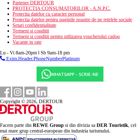
Partener DERTOUR
4,7 km
PROTECTIA CONSUMATORILOR - A.N.P.C.
Distanta de cel mai apropiat aeroport
Protectia datelor cu caracter personal
Protectia datelor pentru paginile noastre de pe retelele sociale
0 m
Setari confidentialitate
Distanta pana la plaja
Termeni si conditii
Termeni si conditii pentru utilizarea voucherului cadou
Plaja
Vacante in rate
Hotel langa plaja
Lu - Vi 8am-20pm l Sb 9am-18 pm
Vacanta la plaja
Exim.Header.PhoneNumberPlatinum
Piscine
WHATSAPP - SCRIE-NE
Piscina pentru copii
Sezlonguri langa piscina
Umbrele de soare la piscina
Copyright © 2026, DERTOUR
Galerie foto
Facem parte din
REWE Group
si din divizia sa
DER Touristik
, cel
mai mare grup central-european din industria turismului.