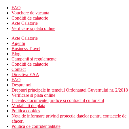
spatioasa, partea apusului
FAQ
Suita de plaja cu piscina: 100m2, piscina privata, partea
Vouchere de vacanta
apusului
Conditii de calatorie
Vila Laguna (Apa): 60m2, acces direct la mare
Acte Calatorie
Suita Lagoon: 70m2, acces direct la mare, partea apusului
Verificare si plata online
Suita Lagoon cu piscina: 100m2, acces direct la mare,
piscina privata, partea apusului
Acte Calatorie
Vila de familie pe plaja: 100m2, 2 dormitoare
Agentii
Business Travel
Descrierea hotelului
Blog
150 de camere in 9 categorii
Campanii si regulamente
receptie
Conditii de calatorie
3 restaurante
Contact
bar
Directiva EAA
SPA
FAQ
centru de scufundari
Despre noi
piscina
Drepturi principale in temeiul Ordonantei Guvernului nr. 2/2018
magazin de suveniruri
Verificare si plata online
fitness
Licente, documente juridice si contractul cu turistul
teren de tenis
Modalitati de plata
club pentru copii
Politica cookies
Descrierea plajei
Nota de informare privind protectia datelor pentru contactele de
Plaja cu nisip alb, fin
afaceri
Politica de confidentialitate