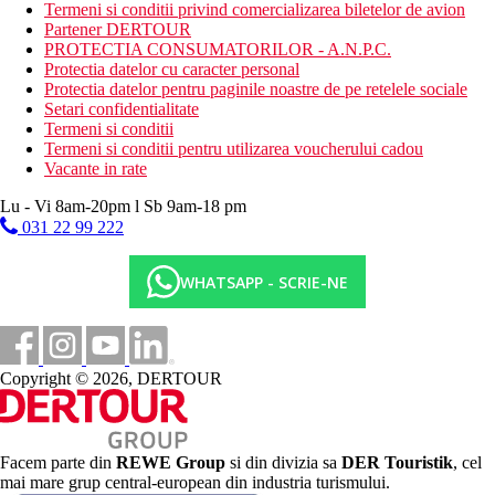
Activitati sportive gratuite
Termeni si conditii privind comercializarea biletelor de avion
fitness
Partener DERTOUR
PROTECTIA CONSUMATORILOR - A.N.P.C.
Activitati sportive contra cost
Protectia datelor cu caracter personal
sporturi nautice motorizate si nemotorizate
Protectia datelor pentru paginile noastre de pe retelele sociale
scufundari
Setari confidentialitate
tenis
Termeni si conditii
padel
Termeni si conditii pentru utilizarea voucherului cadou
Vacante in rate
Mese
All Inclusive
Lu - Vi 8am-20pm l Sb 9am-18 pm
Micul dejun, pranzul si cina in restaurantul principal tip
031 22 99 222
bufet - The Market
Gustare usoara intre orele 16:30 - 18:00
Apa imbuteliata
WHATSAPP - SCRIE-NE
Minibar (bauturi racoritoare si apa) - completat o data pe
zi
1 pranz la restaurantul Chiringuito - show cooking -
bucatarul-sef va pregati o reteta tipica de paella spaniola
Copyright © 2026, DERTOUR
cu peste local si orez
Consum nelimitat de bauturi alcoolice si nealcoolice locale
(bere, espresso, prosecco, vin, Gin, Vodka, Whisky,
Brandy, Tequila, Rom, Arrack si Martini)
Cocktail-uri si mocktail-uri alese
Facem parte din
REWE Group
si din divizia sa
DER Touristik
, cel
Bauturile sunt servite intre orele 10:00 - 00:00
mai mare grup central-european din industria turismului.