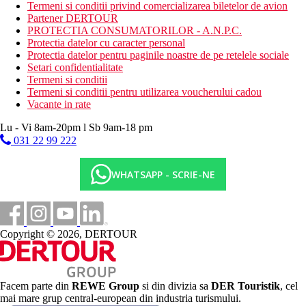
Termeni si conditii privind comercializarea biletelor de avion
Mese
Partener DERTOUR
All Inclusive:
PROTECTIA CONSUMATORILOR - A.N.P.C.
Protectia datelor cu caracter personal
Mic dejun (07:00-10:00), pranz (12:30-15:00), cina
Protectia datelor pentru paginile noastre de pe retelele sociale
(19:00-22:00) la restaurantul principal Ylang-Ylang
Setari confidentialitate
Un meniu de gustari traditionale din Maldive, servit intre
Termeni si conditii
orele 16:00 si 18:00 la The Swing Bar
Termeni si conditii pentru utilizarea voucherului cadou
1x masa la unul dintre restaurantele tematice (la fiecare 4
Vacante in rate
nopti de sejur)
ONLY BLU - restaurant subacvatic, meniu 3 feluri de
Lu - Vi 8am-20pm l Sb 9am-18 pm
mancare cu bauturi
031 22 99 222
Gaadiya-17 Food Truck - mese in aer liber, meniu cu 3
feluri de mancare cu vinuri sau bere si bauturi racoritoare
Consum nelimitat de bauturi spirtoase, vinuri, bere de la
WHATSAPP - SCRIE-NE
marci internationale
Consum nelimitat de bauturi racoritoare, apa, ceai si cafea
O gama larga de vinuri premium selectate si vinuri
spumante din intreaga lume
Copyright © 2026, DERTOUR
Consum nelimitat de cocktail-uri de semnatura si
mocktail-uri din meniu
Minibar alimentat zilnic cu bauturi alcoolice si nealcoolice
2 excursii in cadrul sejurului
pescuitul la apus
Facem parte din
REWE Group
si din divizia sa
DER Touristik
, cel
excursie ghidata de snorkeling
mai mare grup central-european din industria turismului.