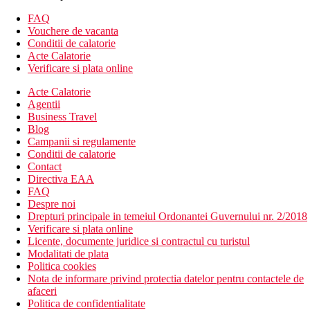
68 de vile
FAQ
receptie
Vouchere de vacanta
piscina infinita
Conditii de calatorie
restaurant tip bufet
Acte Calatorie
2 restaurante a la carte
Verificare si plata online
bar
Acte Calatorie
sala de sport
Agentii
SPA
Business Travel
teren de tenis
Blog
centru de sporturi nautice
Campanii si regulamente
centru de scufundari
Conditii de calatorie
Descrierea plajei
Contact
plaja cu nisip fin alb
Directiva EAA
FAQ
Activitati sportive gratuite
Despre noi
paddleboard
Drepturi principale in temeiul Ordonantei Guvernului nr. 2/2018
caiac
Verificare si plata online
sala de sport
Licente, documente juridice si contractul cu turistul
echipament de snorkeling de inchiriat
Modalitati de plata
Politica cookies
Activitati sportive contra cost
Nota de informare privind protectia datelor pentru contactele de
scufundari
afaceri
sporturi nautice
Politica de confidentialitate