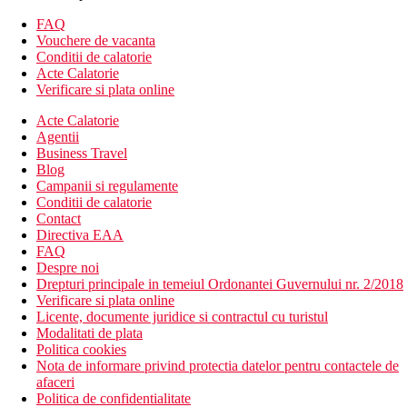
3 restaurante (Element X - principal, The Copper Food
Truck, Only BLU - submarin)
FAQ
1 bar - X360
Vouchere de vacanta
Promenada cu magazine - La Promenade
Conditii de calatorie
Clubul copiilor - cel mai mare din Maldive
Acte Calatorie
SPA
Verificare si plata online
Scoala de scufundari certificata
Acte Calatorie
Centru de fitness ce ofera cursuri de grup
Agentii
Descrierea plajei
Business Travel
Plaja cu nisip fin alb
Blog
Campanii si regulamente
Activitati sportive gratuite
Conditii de calatorie
Sporturi acvatice nemotorizate pe plaja
Contact
Fitness
Directiva EAA
Echipament de snorkeling de inchiriat
FAQ
Despre noi
Activitati sportive contra cost
Drepturi principale in temeiul Ordonantei Guvernului nr. 2/2018
Sporturi nautice motorizate
Verificare si plata online
Licente, documente juridice si contractul cu turistul
Mese
Modalitati de plata
All inclusive (Planul Fushi):
Politica cookies
Micul dejun, pranzul si cina in restaurantul principal tip
Nota de informare privind protectia datelor pentru contactele de
bufet - Element X
afaceri
Consum nelimitat de bauturi spirtoase obisnuite si vinuri
Politica de confidentialitate