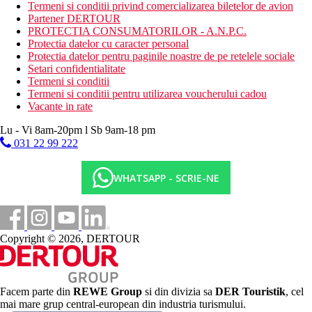
locale imbuteliate
Termeni si conditii privind comercializarea biletelor de avion
Consum nelimitat de cocktail si mocktail din meniul zilnic
Partener DERTOUR
(1 cocktail si 1 mocktail)
PROTECTIA CONSUMATORILOR - A.N.P.C.
Consum nelimitat de bauturi racoritoare, apa minerala,
Protectia datelor cu caracter personal
sucuri ambalate, ceaiuri si cafea
Protectia datelor pentru paginile noastre de pe retelele sociale
Asocieri de vinuri selectate la Cooper Pot Food Truck
Setari confidentialitate
(restaurant nu este inclus in programul AI)
Termeni si conditii
Acces nelimitat la centrul de fitness si activitati de grup
Termeni si conditii pentru utilizarea voucherului cadou
Inchiriere gratuita de echipament sportiv nemotorizat -
Vacante in rate
inclusiv caiac si paddleboard - 15 minute pe zi de
persoana pentru 1 echipament
Lu - Vi 8am-20pm l Sb 9am-18 pm
Intrarea la clubul copiilor
031 22 99 222
Sfarsitul programului All Inclusive in ziua plecarii este la
ora 11:00
WHATSAPP - SCRIE-NE
Categoria oficiala
4 stele
Distanţe
Copyright © 2026, DERTOUR
15 km
Distanta de cel mai apropiat aeroport
Facem parte din
REWE Group
si din divizia sa
DER Touristik
, cel
0 m
mai mare grup central-european din industria turismului.
Distanta pana la plaja