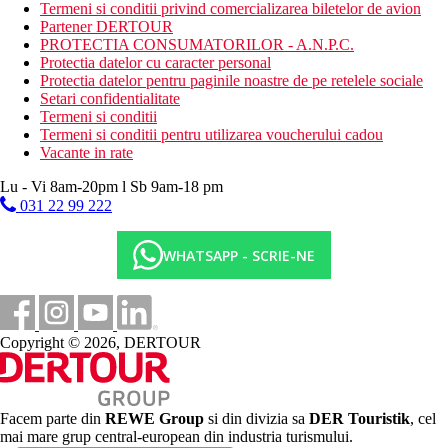
Termeni si conditii privind comercializarea biletelor de avion
Partener DERTOUR
Mesele incluse
PROTECTIA CONSUMATORILOR - A.N.P.C.
Pensiune completa: mic dejun, pranz si cina tip bufet
Protectia datelor cu caracter personal
Protectia datelor pentru paginile noastre de pe retelele sociale
Mese contra cost
Setari confidentialitate
All inclusive: 9:30 a.m. - 12:00 a.m., mic dejun
Termeni si conditii
continental extins, pranz tip bufet simplu si cina tip bufet,
Termeni si conditii pentru utilizarea voucherului cadou
gustari usoare dupa-amiaza, ceai si cafea filtrata, bauturi
Vacante in rate
racoritoare nelimitate si bauturi alcoolice locale.
Lu - Vi 8am-20pm l Sb 9am-18 pm
Distanţe
031 22 99 222
0 m
WHATSAPP - SCRIE-NE
Distanta pana la plaja
20 km
Distanta de cel mai apropiat aeroport
Copyright © 2026, DERTOUR
Plaja
Sezlonguri si umbrele gratuite pe plaja
Hotel langa plaja
Facem parte din
REWE Group
si din divizia sa
DER Touristik
, cel
Vacanta la plaja
mai mare grup central-european din industria turismului.