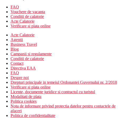
Descrierea camerei
Camera economica
FAQ
aer conditionat controlat individual
Vouchere de vacanta
telefon
Conditii de calatorie
Wi-Fi (gratuit)
Acte Calatorie
minibar (umplere contra cost)
Verificare si plata online
baie proprie (baie, uscator de par, WC), terasa
Cazare contra cost
Acte Calatorie
Camera superioara – dotata suplimentar cu un set pentru
Agentii
prepararea ceaiului si cafelei, seif (gratuit), terasa
Business Travel
Blog
Descrierea plajei
Campanii si regulamente
nisipos
Conditii de calatorie
sezlonguri si umbrele gratuite
Contact
Directiva EAA
Activitati gratuite
FAQ
1 x seara saptamanala cu muzica live
Despre noi
badminton
Drepturi principale in temeiul Ordonantei Guvernului nr. 2/2018
tenis de masa
Verificare si plata online
Licente, documente juridice si contractul cu turistul
Activitati contra cost
Modalitati de plata
centru SPA
Politica cookies
masaje
Nota de informare privind protectia datelor pentru contactele de
scufundari
afaceri
biliard
Politica de confidentialitate
sporturi acvatice pe plaja