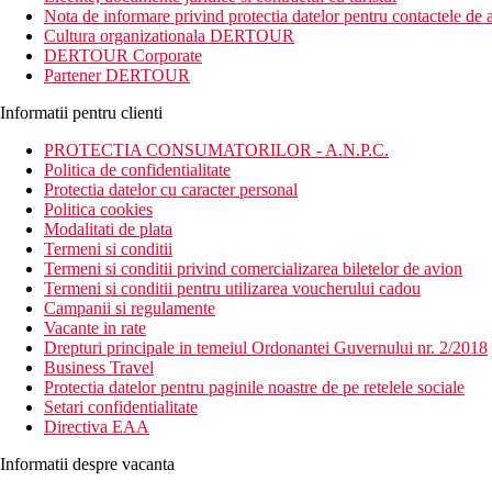
hotel este dotat cu 3 restaurante, un centru Spa, piscina pentri copi
Nota de informare privind protectia datelor pentru contactele de a
Cultura organizationala DERTOUR
Distanta
DERTOUR Corporate
26 km distanta de Aeroportul International Velana
Partener DERTOUR
250 m distanta de plaja
Informatii pentru clienti
Descrierea camerei
Camerele dispun de:
PROTECTIA CONSUMATORILOR - A.N.P.C.
Politica de confidentialitate
cana fierbator
Protectia datelor cu caracter personal
toaleta
Politica cookies
Wifi
Modalitati de plata
balcon / terasa
Termeni si conditii
uscator de par
Termeni si conditii privind comercializarea biletelor de avion
lenjerie de pat
Termeni si conditii pentru utilizarea voucherului cadou
dus sau cada
Campanii si regulamente
prosoape de baie
Vacante in rate
TV
Drepturi principale in temeiul Ordonantei Guvernului nr. 2/2018
aparat pentru preparare cafea / ceai
Business Travel
seif
Protectia datelor pentru paginile noastre de pe retelele sociale
Setari confidentialitate
Descrierea hotelului
Directiva EAA
Hotelul dispune de:
Informatii despre vacanta
Wifi