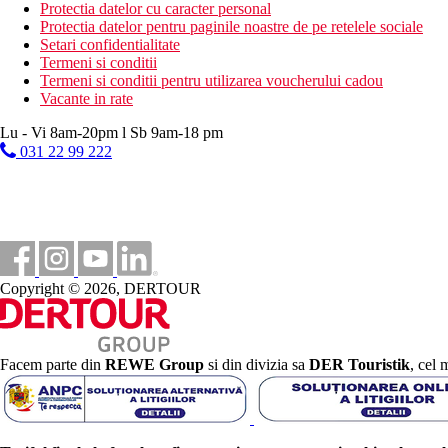
plaja
Protectia datelor cu caracter personal
caiac
Protectia datelor pentru paginile noastre de pe retelele sociale
biliard
Setari confidentialitate
karaoke
Termeni si conditii
Termeni si conditii pentru utilizarea voucherului cadou
Activitati sportive contra cost
Vacante in rate
Spa
aerobic
Lu - Vi 8am-20pm l Sb 9am-18 pm
inchiriere de biciclete
031 22 99 222
muzica/spectacol live
curs de gatit
club de noapte/DJ
pescuit
windsurfing
snorkelling
Copyright © 2026, DERTOUR
Masa
3 restaurante - ce servesc preparate culinare cu specific loca
baruri
Categoria oficiala
Facem parte din
REWE Group
si din divizia sa
DER Touristik
, cel 
4 stele
Site web
https://www.tritonmaldives.com/