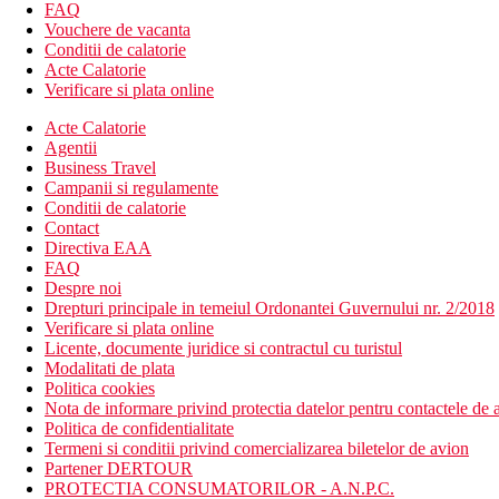
lift
FAQ
aert conditionat
Vouchere de vacanta
transfer de la si/sau la aeroport (contra cost)
Conditii de calatorie
lift
Acte Calatorie
room service
Verificare si plata online
sali de conferinta & petreceri (contra cost)
Acte Calatorie
babysitting (contra cost)
Agentii
piscina
Business Travel
piscina pentru copii
Campanii si regulamente
3 restaurante
Conditii de calatorie
terasa
Contact
gradina
Directiva EAA
receptie deschisa non stop
FAQ
Spa (contra cost)
Despre noi
menaj zilnic
Drepturi principale in temeiul Ordonantei Guvernului nr. 2/2018
spalatorie (contra cost)
Verificare si plata online
schim valutar
Licente, documente juridice si contractul cu turistul
camera de bagaje
Modalitati de plata
bancomat
Politica cookies
cafenea
Nota de informare privind protectia datelor pentru contactele de a
Descrierea plajei
Politica de confidentialitate
plaja cu nisip
Termeni si conditii privind comercializarea biletelor de avion
Partener DERTOUR
Activitati sportive gratuite
PROTECTIA CONSUMATORILOR - A.N.P.C.