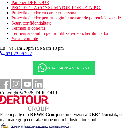
Activitati sportive gratuite
Partener DERTOUR
ciclism
PROTECTIA CONSUMATORILOR - A.N.P.C.
snorkelling
Protectia datelor cu caracter personal
plaja
Protectia datelor pentru paginile noastre de pe retelele sociale
aerobic
Setari confidentialitate
muzica/spectacol live
Termeni si conditii
Termeni si conditii pentru utilizarea voucherului cadou
Activitati sportive contra cost
Vacante in rate
inchiriere de biciclete
seri de film
Lu - Vi 8am-20pm l Sb 9am-18 pm
divertisment de seara
031 22 99 222
scufundari
caiac
WHATSAPP - SCRIE-NE
windsurfing
pescuit
Dieta
Mic dejun (07:00 - 10:30) tip bufet. Demipensiune:
Copyright © 2026, DERTOUR
inclusiv micul dejun si cina (si meniu pentru copii)
Pensiunea completa include micul dejun, pranzul si cina
Micul dejun, pranzul si cina numai in restaurante selectate.
De asemenea, un meniu pentru copii
All inclusive: mic dejun, pranz si cina. Mic dejun si pranz
Facem parte din
REWE Group
si din divizia sa
DER Touristik
, cel
numai in restaurante selectate. Sunt disponibile si meniuri
mai mare grup central-european din industria turismului.
pentru copii. Apa, bauturi racoritoare, cafea si ceai,