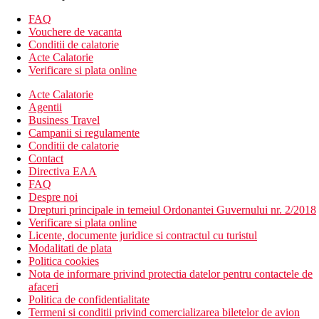
club pentru copii
camera de jocuri
FAQ
teren de joaca pentru copii
Vouchere de vacanta
aer conditionat
Conditii de calatorie
Wifi
Acte Calatorie
babysitting (contra cost)
Verificare si plata online
receptie deschisa non stop
Acte Calatorie
servicii de spalatorie (contra cost)
Agentii
menaj zilnic
Business Travel
room service
Campanii si regulamente
serviciu de trezire
Conditii de calatorie
sala de fitness
Contact
spa & centru de wellness (contra cost)
Directiva EAA
bar langa piscina
FAQ
2 piscine
Despre noi
o piscina pentru copii (deschisa din ianuarie pana in
Drepturi principale in temeiul Ordonantei Guvernului nr. 2/2018
decembrie)
Verificare si plata online
sezlongurile si umbrelele sunt disponibile (gratuit)
Licente, documente juridice si contractul cu turistul
receptie deschisa non stop
Modalitati de plata
camera de bagaje
Politica cookies
schimb valutar
Nota de informare privind protectia datelor pentru contactele de
Descrierea plajei
afaceri
plaja cu nisip
Politica de confidentialitate
Termeni si conditii privind comercializarea biletelor de avion