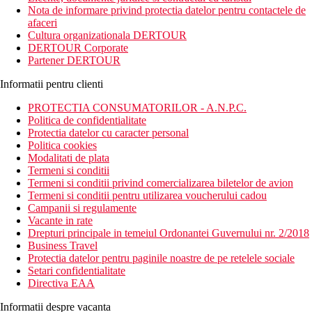
aproximativ 50 m de plaja cu nisip „Amari Raaya Beach”.
Nota de informare privind protectia datelor pentru contactele de
Acesta este dotat cu Wifi, camere moderne, centru Spa, receptie
afaceri
deschisa non stop, sporturi nautice.
Cultura organizationala DERTOUR
DERTOUR Corporate
Distanta
Partener DERTOUR
13 km distanta de Aeroportul Ifuru
15 km distanta Nala bar
Informatii pentru clienti
Descrierea camerei
PROTECTIA CONSUMATORILOR - A.N.P.C.
Toate camerele dispun de:
Politica de confidentialitate
Protectia datelor cu caracter personal
baie
Politica cookies
dus sau cada
Modalitati de plata
uscator de par
Termeni si conditii
TV prin satelit
Termeni si conditii privind comercializarea biletelor de avion
seif
Termeni si conditii pentru utilizarea voucherului cadou
minibar
Campanii si regulamente
set de cafea/ceai
Vacante in rate
terasa / balcon
Drepturi principale in temeiul Ordonantei Guvernului nr. 2/2018
aer conditionat
Business Travel
conexiunea WiFi este disponibila in fiecare camera
Protectia datelor pentru paginile noastre de pe retelele sociale
Setari confidentialitate
Descrierea hotelului
Directiva EAA
Hotelul dispune de:
Informatii despre vacanta