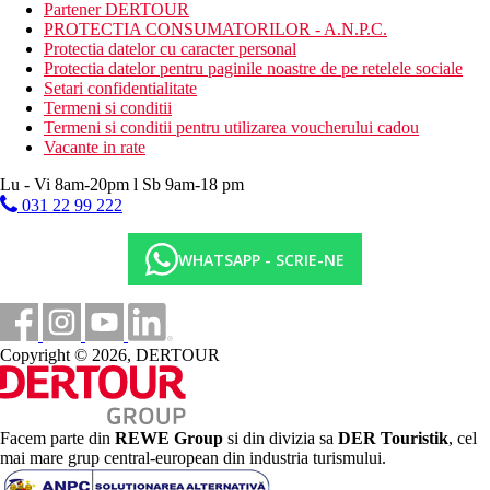
Bufet de mic dejun, bufet de cina sau o selectie din meniu.
Partener DERTOUR
PROTECTIA CONSUMATORILOR - A.N.P.C.
*Optiune de cumparare all inclusive.
Protectia datelor cu caracter personal
Protectia datelor pentru paginile noastre de pe retelele sociale
Carduri acceptate
Setari confidentialitate
VISA, MASTERCARD, AMERICAN EXPRESS
Termeni si conditii
Termeni si conditii pentru utilizarea voucherului cadou
Web
Vacante in rate
https://youandmemaldives.com/
Lu - Vi 8am-20pm l Sb 9am-18 pm
Wellness
031 22 99 222
You & Me Spa ofera o gama larga de proceduri, masaje si
diverse terapii.
WHATSAPP - SCRIE-NE
Internet
Gratuit: in toata zona
Categorie oficiala
5 stele
Copyright © 2026, DERTOUR
Distanţe
160 km
Facem parte din
REWE Group
si din divizia sa
DER Touristik
, cel
Distanta de cel mai apropiat aeroport
mai mare grup central-european din industria turismului.