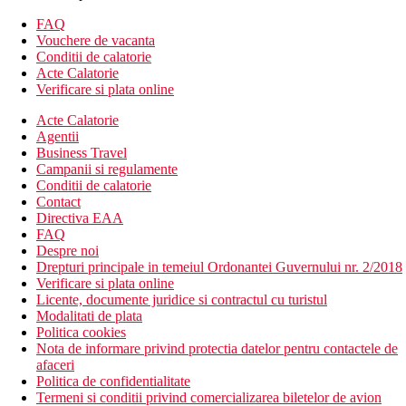
Complexul hotelier este inconjurat de o frumoasa plaja cu nisip
FAQ
Activitati
Vouchere de vacanta
Gratuit: vezi program all inclusive
Conditii de calatorie
Contra cost: catamaran, jet ski, windsurfing, kite surfing,
Acte Calatorie
plimbare cu banana boat, parasailing, scufundari,
Verificare si plata online
snorkeling
Acte Calatorie
Stravovanie
Agentii
Mic dejun in restaurantul principal The Sand, pranzul si
Business Travel
cina in restaurantul principal sau restaurantele a la carte
Campanii si regulamente
(cu exceptia restaurantului subacvatic H2O).
Conditii de calatorie
Gustare usoara de dupa-amiaza (16.30 - 18.00)
Contact
Selectie de bauturi nealcoolice si alcoolice de productie
Directiva EAA
locala (10.00 – 24.00)
FAQ
Bauturi racoritoare in minibar (reumplute o data pe zi)
Despre noi
Sporturi nemotorizate – caiac, paddle board
Drepturi principale in temeiul Ordonantei Guvernului nr. 2/2018
Bauturile consumate in afara orelor stabilite, in timpul
Verificare si plata online
calatoriilor, alte bauturi din minibar sunt contra cost, sucuri
Licente, documente juridice si contractul cu turistul
proaspete, tipuri selectate de cafea si alcool de marca nu
Modalitati de plata
fac parte din programul all inclusive.
Politica cookies
Sfarsitul programului all inclusive in ziua plecarii este la
Nota de informare privind protectia datelor pentru contactele de
ora 11:00
afaceri
Politica de confidentialitate
Mese
Termeni si conditii privind comercializarea biletelor de avion