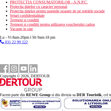
windsurfing
PROTECTIA CONSUMATORILOR - A.N.P.C.
snorkeling
Protectia datelor cu caracter personal
gimnastica acvatica
Protectia datelor pentru paginile noastre de pe retelele sociale
sporturi acvatice pe plaja
Setari confidentialitate
Termeni si conditii
Activitati contra cost
Termeni si conditii pentru utilizarea voucherului cadou
centru SPA
Vacante in rate
masaje
scufundari
Lu - Vi 8am-20pm l Sb 9am-18 pm
schi nautic
031 22 99 222
plimbare cu catamaranul
calarie
golf - 18 gauri (20 EUR, echipament, lectii si mingi contra
inchirieri auto
Mese incluse
Mic dejun: bufet la restaurantul Annabella's sau C Beach 
Copyright © 2026, DERTOUR
Mese contra cost
Demipensiune: mic dejun tip bufet la restaurantul Annabell
The O'Grill (in functie de program)
Totul inclus:
Facem parte din
REWE Group
si din divizia sa
DER Touristik
, cel 
6.30-10.30 mic dejun tip bufet la restaurantul Annabella's 
Amafrooty (Heritage Awali), C Beach Club, Golf Club si La 
(Heritage Awali), Kuzini (Heritage Awali), Zafarani (Heri