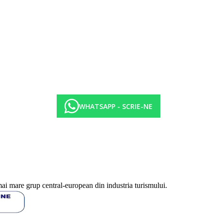
WHATSAPP - SCRIE-NE
 cost)
Club
a's sau C Beach Club si cina tip bufet la restaurantul Annabella's, C B
mai mare grup central-european din industria turismului.
sau C Beach Club, in ​​functie de orele de deschidere, pranz la Ginja, L
Miellerie si in functie de programul de lucru cina la restaurantele An
tage Awali), C Beach Club, Le Chateau si The O'Grill, homar si foie gra