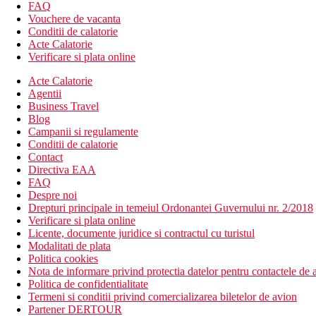
lounge bar
FAQ
bar langa piscina
Vouchere de vacanta
baton de nuca de cocos
Conditii de calatorie
C Beach Club
Acte Calatorie
Wi-Fi (gratuit)
Verificare si plata online
piscina exterioara (sezlonguri, umbrele si prosoape gratuite
Acte Calatorie
mini club (pentru copii de la 2 la 11 ani)
Agentii
club pentru copii (pentru copii de la 12 la 17 ani)
Business Travel
sala de conferinta
Blog
casa de schimb valutar
Campanii si regulamente
Descrierea plajei
Conditii de calatorie
cu nisip
Contact
sezlonguri, umbrele si prosoape gratuite
Directiva EAA
FAQ
Activitati gratuite
Despre noi
muzica live seara
Drepturi principale in temeiul Ordonantei Guvernului nr. 2/2018
fitness
Verificare si plata online
aerobic
Licente, documente juridice si contractul cu turistul
tenis de masa
Modalitati de plata
teren de tenis
Politica cookies
badminton
Nota de informare privind protectia datelor pentru contactele de a
darts
Politica de confidentialitate
volei pe plaja
Termeni si conditii privind comercializarea biletelor de avion
golf - 9 gauri (echipament, lectii si mingi contra cost)
Partener DERTOUR