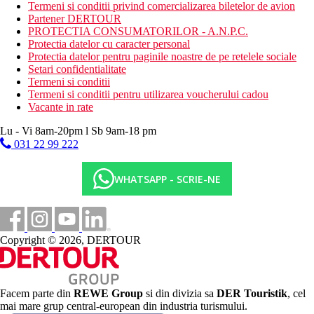
piscina pentru copii
Termeni si conditii privind comercializarea biletelor de avion
magazin cu suveniruri
Partener DERTOUR
PROTECTIA CONSUMATORILOR - A.N.P.C.
Descrierea plajei
Protectia datelor cu caracter personal
nisipos
Protectia datelor pentru paginile noastre de pe retelele sociale
sezlonguri si prosoape gratuit
Setari confidentialitate
Termeni si conditii
Activitati sportive gratuite
Termeni si conditii pentru utilizarea voucherului cadou
fitness
Vacante in rate
tenis (echipament contra cost)
volei pe plaja
Lu - Vi 8am-20pm l Sb 9am-18 pm
tenis de masa
031 22 99 222
bocce
intrarea in rezervatia naturala Domaine de l´Etoile
(transfer contra cost)
WHATSAPP - SCRIE-NE
sporturi acvatice selectate conform ofertei (de exemplu,
snorkeling, windsurfing, hidrobiciclete, caiac)
programe de seara
zid de catarare
polo
Copyright © 2026, DERTOUR
gimnastica acvatica
Activitati sportive contra cost
centru SPA
Facem parte din
REWE Group
si din divizia sa
DER Touristik
, cel
inchirieri auto
mai mare grup central-european din industria turismului.
inchiriere de biciclete