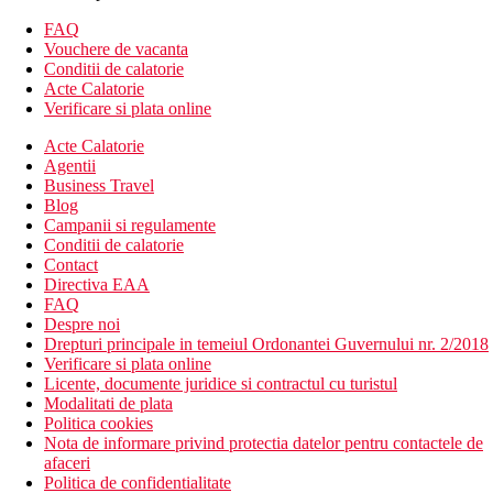
Descrierea camerei
Suita Junior
FAQ
televizor
Vouchere de vacanta
Wi-Fi (gratuit)
Conditii de calatorie
aer conditionat individual
Acte Calatorie
sanitare proprii (baie, uscator de par, toaleta)
Verificare si plata online
set pentru prepararea ceaiului si cafelei
telefon
Acte Calatorie
mini-bar
Agentii
seif
Business Travel
papuci si un halat de baie
Blog
balcon sau terasa
Campanii si regulamente
Cazare contra cost
Conditii de calatorie
Suita Junior cu vedere la mare
Contact
Directiva EAA
Descrierea hotelului
FAQ
hol de intrare cu receptie
Despre noi
restaurantul principal
Drepturi principale in temeiul Ordonantei Guvernului nr. 2/2018
restaurante tematice (italiane, asiatice)
Verificare si plata online
restaurant pe plaja
Licente, documente juridice si contractul cu turistul
lounge bar
Modalitati de plata
piscina (sezlonguri si prosoape gratuite)
Politica cookies
piscina numai pentru adulti
Nota de informare privind protectia datelor pentru contactele de
mini club
afaceri
clubul adolescentilor
Politica de confidentialitate