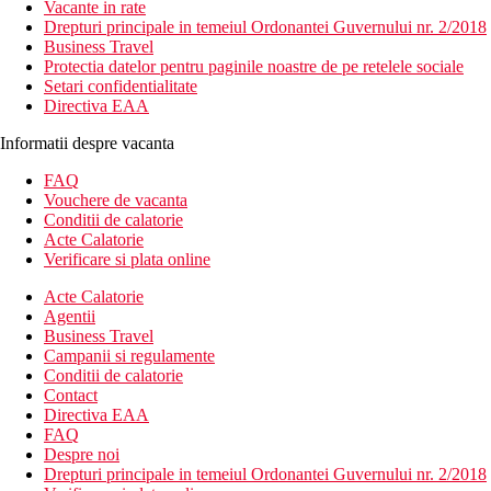
Vacante in rate
Drepturi principale in temeiul Ordonantei Guvernului nr. 2/2018
Business Travel
Protectia datelor pentru paginile noastre de pe retelele sociale
Setari confidentialitate
Directiva EAA
Informatii despre vacanta
FAQ
Vouchere de vacanta
Conditii de calatorie
Acte Calatorie
Verificare si plata online
Acte Calatorie
Agentii
Business Travel
Campanii si regulamente
Conditii de calatorie
Contact
Directiva EAA
FAQ
Despre noi
Drepturi principale in temeiul Ordonantei Guvernului nr. 2/2018