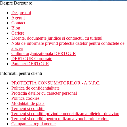
Despre Dertour.ro
Inscrie-te la
Despre noi
Agentii
newsletter!
Contact
Blog
Cariere
Licente, documente juridice si contractul cu turistul
Nota de informare privind protectia datelor pentru contactele de
afaceri
Cultura organizationala DERTOUR
DERTOUR Corporate
Partener DERTOUR
Informatii pentru clienti
PROTECTIA CONSUMATORILOR - A.N.P.C.
Politica de confidentialitate
Protectia datelor cu caracter personal
Politica cookies
Modalitati de plata
Termeni si conditii
Termeni si conditii privind comercializarea biletelor de avion
Termeni si conditii pentru utilizarea voucherului cadou
Campanii si regulamente