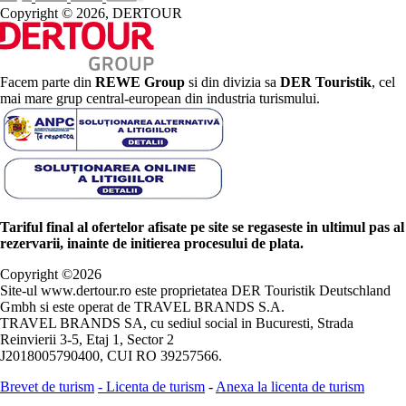
Copyright © 2026, DERTOUR
Facem parte din
REWE Group
si din divizia sa
DER Touristik
, cel
mai mare grup central-european din industria turismului.
Tariful final al ofertelor afisate pe site se regaseste in ultimul pas al
rezervarii, inainte de initierea procesului de plata.
Copyright ©
2026
Site-ul www.dertour.ro este proprietatea DER Touristik Deutschland
Gmbh si este operat de TRAVEL BRANDS S.A.
TRAVEL BRANDS SA, cu sediul social in Bucuresti, Strada
Reinvierii 3-5, Etaj 1, Sector 2
J2018005790400, CUI RO 39257566.
Brevet de turism
-
Licenta de turism
-
Anexa la licenta de turism