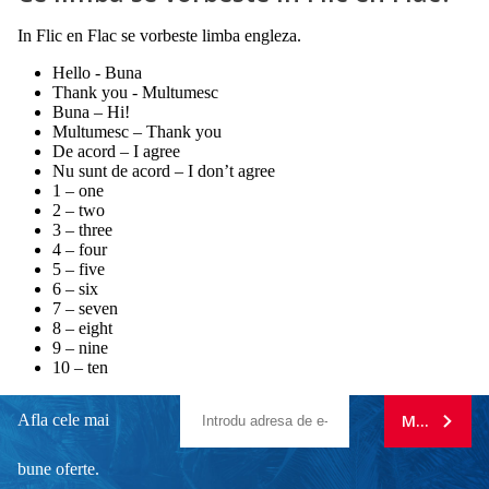
In Flic en Flac se vorbeste limba engleza.
Hello - Buna
Thank you - Multumesc
Buna – Hi!
Multumesc – Thank you
De acord – I agree
Nu sunt de acord – I don’t agree
1 – one
2 – two
3 – three
4 – four
5 – five
6 – six
7 – seven
8 – eight
9 – nine
10 – ten
Afla cele mai
MA ABONE
bune oferte.