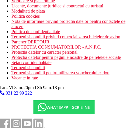
Verificare si plata online
Licente, documente juridice si contractul cu turistul
Modalitati de plata
Politica cookies
Nota de informare privind protectia datelor pentru contactele de
afaceri
Politica de confidentialitate
Termeni si conditii privind comercializarea biletelor de avion
Partener DERTOUR
PROTECTIA CONSUMATORILOR - A.N.P.C.
Protectia datelor cu caracter personal
Protectia datelor pentru paginile noastre de pe retelele sociale
Setari confidentialitate
Termeni si conditii
Termeni si conditii pentru utilizarea voucherului cadou
Vacante in rate
Lu - Vi 8am-20pm l Sb 9am-18 pm
031 22 99 222
WHATSAPP - SCRIE-NE