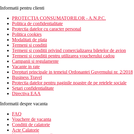
Informatii pentru clienti
PROTECTIA CONSUMATORILOR - A.N.P.C.
Politica de confidentialitate
Protectia datelor cu caracter personal
Politica cookies
Modalitati de plata
Termeni si conditii
Termeni si conditii privind comercializarea biletelor de avion
Termeni si conditii pentru utilizarea voucherului cadou
Campanii si regulamente
Vacante in rate
Drepturi principale in temeiul Ordonantei Guvernului nr. 2/2018
Business Travel
Protectia datelor pentru paginile noastre de pe retelele sociale
Setari confidentialitate
Directiva EAA
Informatii despre vacanta
FAQ
Vouchere de vacanta
Conditii de calatorie
Acte Calatorie