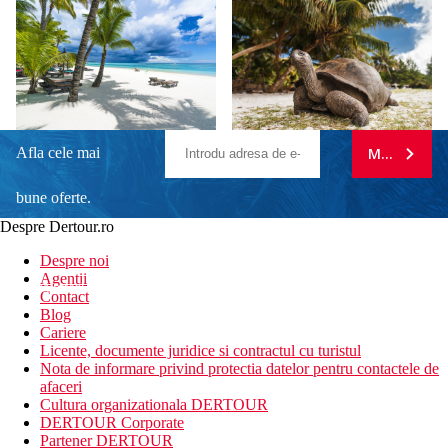
Afla cele mai
MA ABONE
bune oferte.
Despre Dertour.ro
Inscrie-te la
Despre noi
Agentii
newsletter!
Contact
Blog
Cariere
Licente, documente juridice si contractul cu turistul
Nota de informare privind protectia datelor pentru contactele de
afaceri
Cultura organizationala DERTOUR
DERTOUR Corporate
Partener DERTOUR