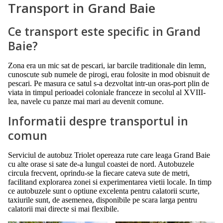
Transport in Grand Baie
Ce transport este specific in Grand
Baie?
Zona era un mic sat de pescari, iar barcile traditionale din lemn,
cunoscute sub numele de pirogi, erau folosite in mod obisnuit de
pescari. Pe masura ce satul s-a dezvoltat intr-un oras-port plin de
viata in timpul perioadei coloniale franceze in secolul al XVIII-
lea, navele cu panze mai mari au devenit comune.
Informatii despre transportul in
comun
Serviciul de autobuz Triolet opereaza rute care leaga Grand Baie
cu alte orase si sate de-a lungul coastei de nord. Autobuzele
circula frecvent, oprindu-se la fiecare cateva sute de metri,
facilitand explorarea zonei si experimentarea vietii locale. In timp
ce autobuzele sunt o optiune excelenta pentru calatorii scurte,
taxiurile sunt, de asemenea, disponibile pe scara larga pentru
calatorii mai directe si mai flexibile.