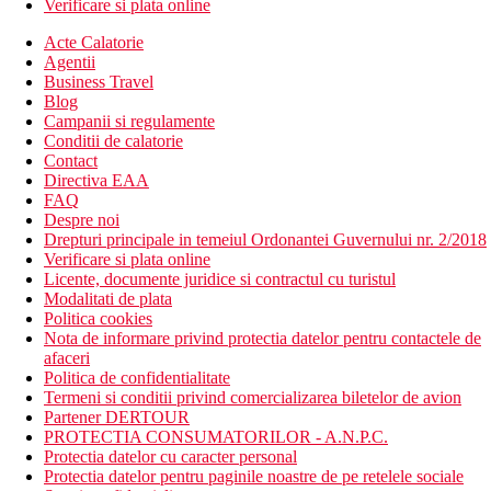
Verificare si plata online
Acte Calatorie
Agentii
Business Travel
Blog
Campanii si regulamente
Conditii de calatorie
Contact
Directiva EAA
FAQ
Despre noi
Drepturi principale in temeiul Ordonantei Guvernului nr. 2/2018
Verificare si plata online
Licente, documente juridice si contractul cu turistul
Modalitati de plata
Politica cookies
Nota de informare privind protectia datelor pentru contactele de
afaceri
Politica de confidentialitate
Termeni si conditii privind comercializarea biletelor de avion
Partener DERTOUR
PROTECTIA CONSUMATORILOR - A.N.P.C.
Protectia datelor cu caracter personal
Protectia datelor pentru paginile noastre de pe retelele sociale