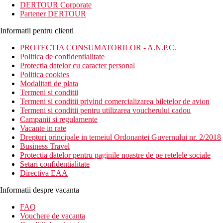
DERTOUR Corporate
Partener DERTOUR
Informatii pentru clienti
PROTECTIA CONSUMATORILOR - A.N.P.C.
Politica de confidentialitate
Protectia datelor cu caracter personal
Politica cookies
Modalitati de plata
Termeni si conditii
Termeni si conditii privind comercializarea biletelor de avion
Termeni si conditii pentru utilizarea voucherului cadou
Campanii si regulamente
Vacante in rate
Drepturi principale in temeiul Ordonantei Guvernului nr. 2/2018
Business Travel
Protectia datelor pentru paginile noastre de pe retelele sociale
Setari confidentialitate
Directiva EAA
Informatii despre vacanta
FAQ
Vouchere de vacanta