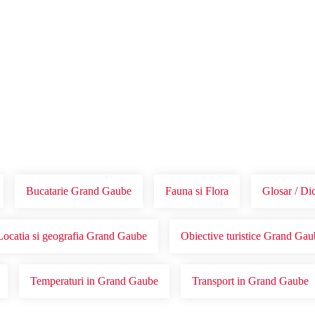
Voucher Cadou
Agentii
Bucatarie Grand Gaube
Fauna si Flora
Glosar / Di
Locatia si geografia Grand Gaube
Obiective turistice Grand Gau
Temperaturi in Grand Gaube
Transport in Grand Gaube