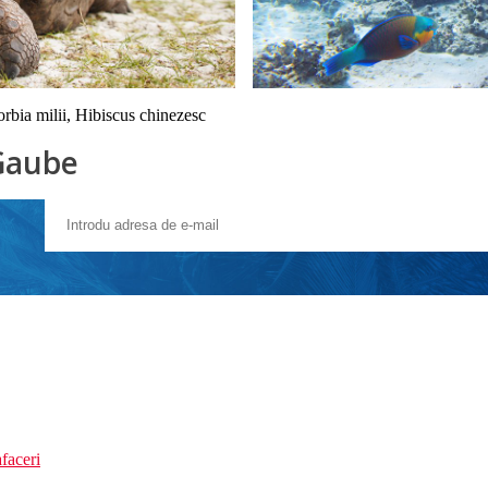
rbia milii, Hibiscus chinezesc
 Gaube
faceri