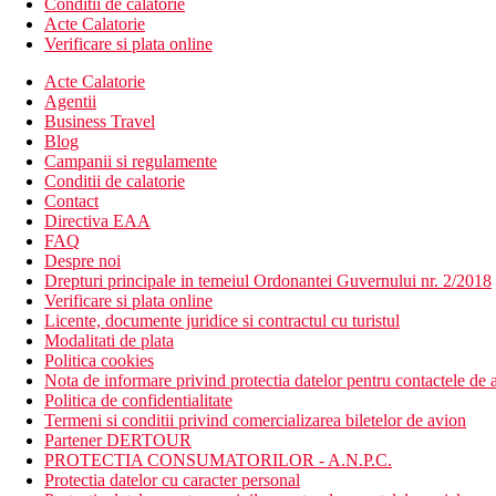
Conditii de calatorie
Acte Calatorie
Verificare si plata online
Acte Calatorie
Agentii
Business Travel
Blog
Campanii si regulamente
Conditii de calatorie
Contact
Directiva EAA
FAQ
Despre noi
Drepturi principale in temeiul Ordonantei Guvernului nr. 2/2018
Verificare si plata online
Licente, documente juridice si contractul cu turistul
Modalitati de plata
Politica cookies
Nota de informare privind protectia datelor pentru contactele de a
Politica de confidentialitate
Termeni si conditii privind comercializarea biletelor de avion
Partener DERTOUR
PROTECTIA CONSUMATORILOR - A.N.P.C.
Protectia datelor cu caracter personal