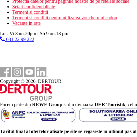
Protectia datelor pentru paginile noastre de pe retelele sociale
Setari confidentialitate
Termeni si conditii
Termeni si conditii pentru utilizarea voucherului cadou
Vacante in rate
Lu - Vi 8am-20pm l Sb 9am-18 pm
031 22 99 222
Copyright © 2026, DERTOUR
Facem parte din
REWE Group
si din divizia sa
DER Touristik
, cel 
Tariful final al ofertelor afisate pe site se regaseste in ultimul pas a