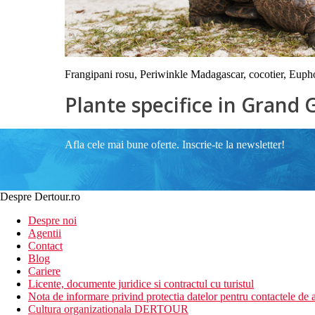
Frangipani rosu, Periwinkle Madagascar, cocotier, Eupho
Plante specifice in Grand
Afla cele mai bune oferte. Inscrie-te la newsletter!
Despre Dertour.ro
Despre noi
Agentii
Contact
Blog
Cariere
Licente, documente juridice si contractul cu turistul
Nota de informare privind protectia datelor pentru contactele de a
Cultura organizationala DERTOUR