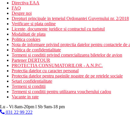
Directiva EAA
FAQ
Despre noi
Drepturi principale in temeiul Ordonantei Guvernului nr. 2/2018
Verificare si plata online
Licente, documente juridice si contractul cu turistul
Modalitati de plata
Politica cookies
Nota de informare privind protectia datelor pentru contactele de a
Politica de confidentialitate
Termeni si conditii privind comercializarea biletelor de avion
Partener DERTOUR
PROTECTIA CONSUMATORILOR - A.N.P.C.
Protectia datelor cu caracter personal
Protectia datelor pentru paginile noastre de pe retelele sociale
Setari confidentialitate
Termeni si conditii
Termeni si conditii pentru utilizarea voucherului cadou
Vacante in rate
Lu - Vi 8am-20pm l Sb 9am-18 pm
031 22 99 222