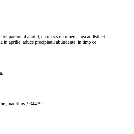
tot parcursul anului, cu un sezon umed si uscat distinct.
 in aprilie, aduce precipitatii abundente, in timp ce
a.
aube_mauritius_934479