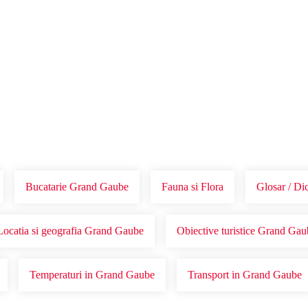
Voucher Cadou
Agentii
Bucatarie Grand Gaube
Fauna si Flora
Glosar / Di
Locatia si geografia Grand Gaube
Obiective turistice Grand Gau
Temperaturi in Grand Gaube
Transport in Grand Gaube