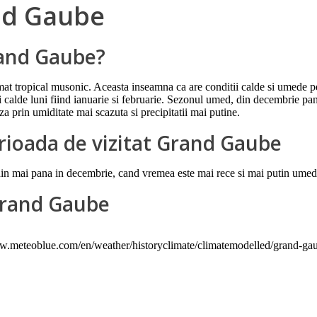
nd Gaube
rand Gaube?
at tropical musonic. Aceasta inseamna ca are conditii calde si umede pe 
calde luni fiind ianuarie si februarie. Sezonul umed, din decembrie pana
a prin umiditate mai scazuta si precipitatii mai putine.
rioada de vizitat Grand Gaube
din mai pana in decembrie, cand vremea este mai rece si mai putin umed
Grand Gaube
www.meteoblue.com/en/weather/historyclimate/climatemodelled/grand-g