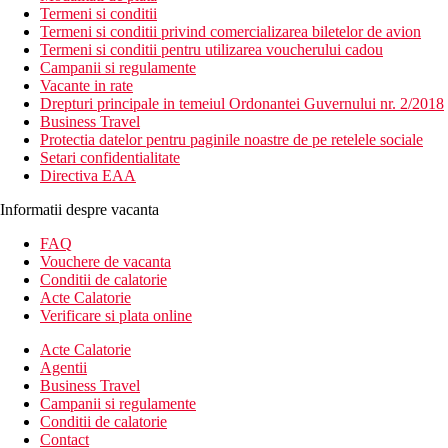
Termeni si conditii
Termeni si conditii privind comercializarea biletelor de avion
Termeni si conditii pentru utilizarea voucherului cadou
Campanii si regulamente
Vacante in rate
Drepturi principale in temeiul Ordonantei Guvernului nr. 2/2018
Business Travel
Protectia datelor pentru paginile noastre de pe retelele sociale
Setari confidentialitate
Directiva EAA
Informatii despre vacanta
FAQ
Vouchere de vacanta
Conditii de calatorie
Acte Calatorie
Verificare si plata online
Acte Calatorie
Agentii
Business Travel
Campanii si regulamente
Conditii de calatorie
Contact