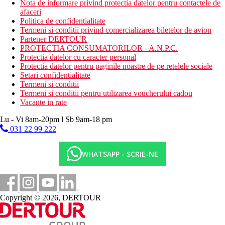
Nota de informare privind protectia datelor pentru contactele de
afaceri
Politica de confidentialitate
Termeni si conditii privind comercializarea biletelor de avion
Partener DERTOUR
PROTECTIA CONSUMATORILOR - A.N.P.C.
Protectia datelor cu caracter personal
Protectia datelor pentru paginile noastre de pe retelele sociale
Setari confidentialitate
Termeni si conditii
Termeni si conditii pentru utilizarea voucherului cadou
Vacante in rate
Lu - Vi 8am-20pm l Sb 9am-18 pm
031 22 99 222
WHATSAPP - SCRIE-NE
Copyright © 2026, DERTOUR