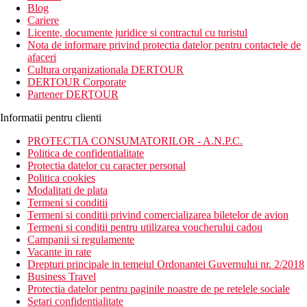
Blog
Cariere
Licente, documente juridice si contractul cu turistul
Nota de informare privind protectia datelor pentru contactele de
afaceri
Cultura organizationala DERTOUR
DERTOUR Corporate
Partener DERTOUR
Informatii pentru clienti
PROTECTIA CONSUMATORILOR - A.N.P.C.
Politica de confidentialitate
Protectia datelor cu caracter personal
Politica cookies
Modalitati de plata
Termeni si conditii
Termeni si conditii privind comercializarea biletelor de avion
Termeni si conditii pentru utilizarea voucherului cadou
Campanii si regulamente
Vacante in rate
Drepturi principale in temeiul Ordonantei Guvernului nr. 2/2018
Business Travel
Protectia datelor pentru paginile noastre de pe retelele sociale
Setari confidentialitate