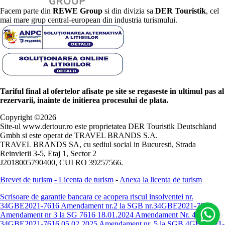
Facem parte din
REWE Group
si din divizia sa
DER Touristik
, cel
mai mare grup central-european din industria turismului.
Tariful final al ofertelor afisate pe site se regaseste in ultimul pas al
rezervarii, inainte de initierea procesului de plata.
Copyright ©
2026
Site-ul www.dertour.ro este proprietatea DER Touristik Deutschland
Gmbh si este operat de TRAVEL BRANDS S.A.
TRAVEL BRANDS SA, cu sediul social in Bucuresti, Strada
Reinvierii 3-5, Etaj 1, Sector 2
J2018005790400, CUI RO 39257566.
Brevet de turism
-
Licenta de turism
-
Anexa la licenta de turism
Scrisoare de garantie bancara ce acopera riscul insolventei nr.
34GBE2021-7616
Amendament nr.2 la SGB nr.34GBE2021-7616
Amendament nr 3 la SG 7616 18.01.2024
Amendament Nr. 4 -
34GBE2021-7616 05.02.2025
Amendament nr. 5 la SGB 4GBE2021-