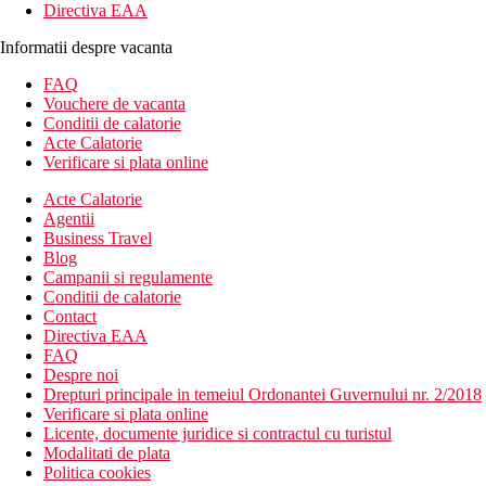
Directiva EAA
Informatii despre vacanta
FAQ
Vouchere de vacanta
Conditii de calatorie
Acte Calatorie
Verificare si plata online
Acte Calatorie
Agentii
Business Travel
Blog
Campanii si regulamente
Conditii de calatorie
Contact
Directiva EAA
FAQ
Despre noi
Drepturi principale in temeiul Ordonantei Guvernului nr. 2/2018
Verificare si plata online
Licente, documente juridice si contractul cu turistul
Modalitati de plata
Politica cookies