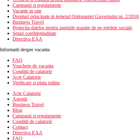
Campanii si regulamente
Vacante in rate
Drepturi principale in temeiul Ordonantei Guvernului nr. 2/2018
Business Travel
Protectia datelor pentru paginile noastre de pe retelele sociale
Setari confidentialitate
Directiva EAA
Informatii despre vacanta
FAQ
Vouchere de vacanta
Conditii de calatorie
Acte Calatorie
Verificare si plata online
Acte Calatorie
Agentii
Business Travel
Blog
Campanii si regulamente
Conditii de calatorie
Contact
Directiva EAA
FAQ