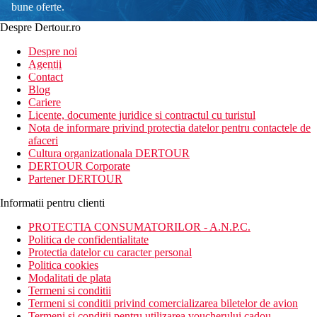
bune oferte.
Despre Dertour.ro
Inscrie-te la
Despre noi
Agentii
newsletter!
Contact
Blog
Cariere
Licente, documente juridice si contractul cu turistul
Nota de informare privind protectia datelor pentru contactele de
afaceri
Cultura organizationala DERTOUR
DERTOUR Corporate
Partener DERTOUR
Informatii pentru clienti
PROTECTIA CONSUMATORILOR - A.N.P.C.
Politica de confidentialitate
Protectia datelor cu caracter personal
Politica cookies
Modalitati de plata
Termeni si conditii
Termeni si conditii privind comercializarea biletelor de avion
Termeni si conditii pentru utilizarea voucherului cadou