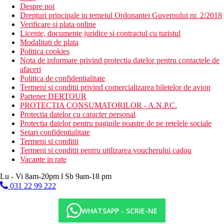
Despre noi
Drepturi principale in temeiul Ordonantei Guvernului nr. 2/2018
Verificare si plata online
Licente, documente juridice si contractul cu turistul
Modalitati de plata
Politica cookies
Nota de informare privind protectia datelor pentru contactele de
afaceri
Politica de confidentialitate
Termeni si conditii privind comercializarea biletelor de avion
Partener DERTOUR
PROTECTIA CONSUMATORILOR - A.N.P.C.
Protectia datelor cu caracter personal
Protectia datelor pentru paginile noastre de pe retelele sociale
Setari confidentialitate
Termeni si conditii
Termeni si conditii pentru utilizarea voucherului cadou
Vacante in rate
Lu - Vi 8am-20pm l Sb 9am-18 pm
031 22 99 222
WHATSAPP - SCRIE-NE