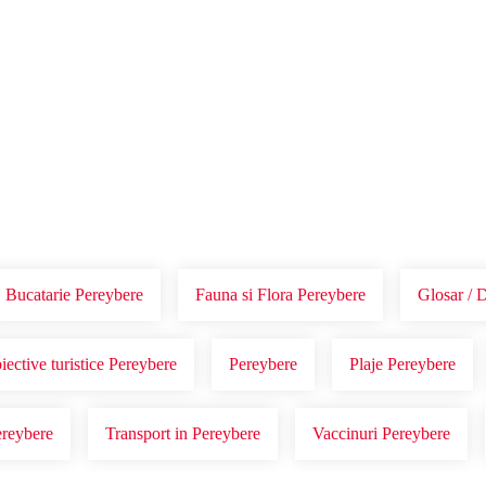
Voucher Cadou
Agentii
Bucatarie Pereybere
Fauna si Flora Pereybere
Glosar / 
iective turistice Pereybere
Pereybere
Plaje Pereybere
ereybere
Transport in Pereybere
Vaccinuri Pereybere