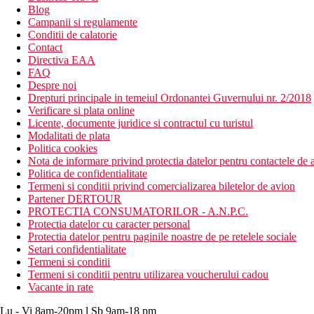
Blog
Campanii si regulamente
Conditii de calatorie
Contact
Directiva EAA
FAQ
Despre noi
Drepturi principale in temeiul Ordonantei Guvernului nr. 2/2018
Verificare si plata online
Licente, documente juridice si contractul cu turistul
Modalitati de plata
Politica cookies
Nota de informare privind protectia datelor pentru contactele de a
Politica de confidentialitate
Termeni si conditii privind comercializarea biletelor de avion
Partener DERTOUR
PROTECTIA CONSUMATORILOR - A.N.P.C.
Protectia datelor cu caracter personal
Protectia datelor pentru paginile noastre de pe retelele sociale
Setari confidentialitate
Termeni si conditii
Termeni si conditii pentru utilizarea voucherului cadou
Vacante in rate
Lu - Vi 8am-20pm l Sb 9am-18 pm