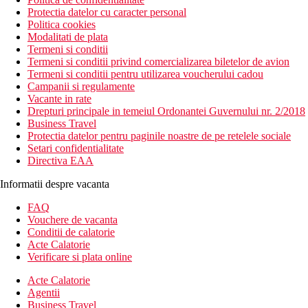
Protectia datelor cu caracter personal
Politica cookies
Modalitati de plata
Termeni si conditii
Termeni si conditii privind comercializarea biletelor de avion
Termeni si conditii pentru utilizarea voucherului cadou
Campanii si regulamente
Vacante in rate
Drepturi principale in temeiul Ordonantei Guvernului nr. 2/2018
Business Travel
Protectia datelor pentru paginile noastre de pe retelele sociale
Setari confidentialitate
Directiva EAA
Informatii despre vacanta
FAQ
Vouchere de vacanta
Conditii de calatorie
Acte Calatorie
Verificare si plata online
Acte Calatorie
Agentii
Business Travel