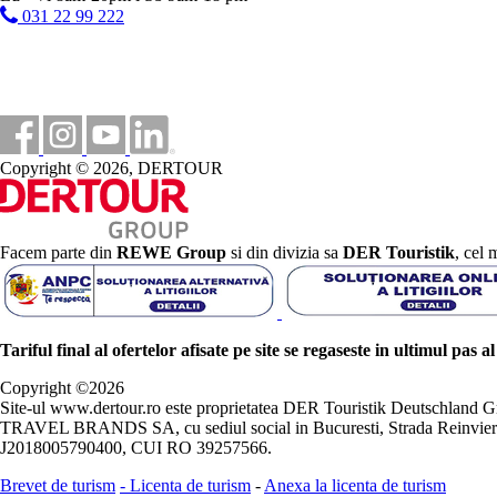
031 22 99 222
Copyright © 2026, DERTOUR
Facem parte din
REWE Group
si din divizia sa
DER Touristik
, cel 
Tariful final al ofertelor afisate pe site se regaseste in ultimul pas a
Copyright ©
2026
Site-ul www.dertour.ro este proprietatea DER Touristik Deutschla
TRAVEL BRANDS SA, cu sediul social in Bucuresti, Strada Reinvierii 
J2018005790400, CUI RO 39257566.
Brevet de turism
-
Licenta de turism
-
Anexa la licenta de turism