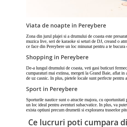
Viata de noapte in Pereybere
Zona din jurul plajei si a drumului de coasta este presar
muzica live, seri de karaoke si seturi de DJ, creand o atmo
ce face din Pereybere un loc minunat pentru a te bucura d
Shopping in Pereybere
De-a lungul drumului de coasta, veti gasi buticuri fermeca
cumparaturi mai extinsa, mergeti la Grand Baie, aflat in 
de uz casnic. In plus, pietele locale sunt perfecte pent
Sport in Pereybere
Sporturile nautice sunt o atractie majora, cu oportunitati
un loc ideal pentru aventuri subacvatice. In plus, va puteti
exista optiuni precum drumetii si explorarea traseelor pit
Ce lucruri poti cumpara d