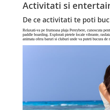
Activitati si entert
De ce activitati te poti bu
Relaxati-va pe frumoasa plaja Pereybere, cunoscuta pentru
paddle boarding. Explorati pietele locale vibrante, rasfat
animata ofera baruri si cluburi unde va puteti bucura de m