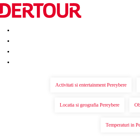
Destinatii
Vacanta perfecta
OFERTE DE NERATAT
Activitati si entertainment Pereybere
Locatia si geografia Pereybere
Ob
Temperaturi in P