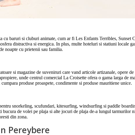
ata cu baruri si cluburi animate, cum ar fi Les Enfants Terribles, Sunse
sfera distractiva si energica. In plus, multe hoteluri si statiuni locale 
e noapte cu prietenii sau familia.
toare si magazine de suveniruri care vand articole artizanale, opere de a
apropiere, unde centrul comercial La Croisette ofera o gama larga de maga
ru a cumpara produse proaspete, condimente si produse mauritiene unice.
 pentru snorkeling, scufundari, kitesurfing, windsurfing si paddle boardi
 bucura de volei pe plaja si alte jocuri de plaja de-a lungul tarmurilor nis
oresti din zona.
in Pereybere