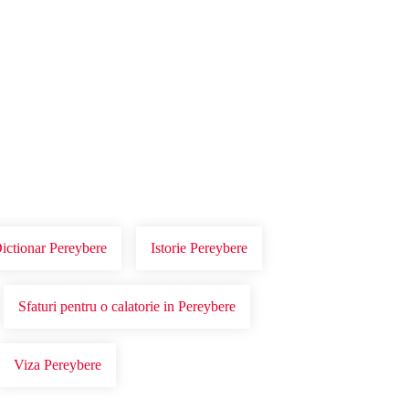
Dictionar Pereybere
Istorie Pereybere
Sfaturi pentru o calatorie in Pereybere
Viza Pereybere