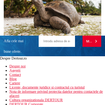
Afla cele mai
MA ABONE
bune oferte.
Despre Dertour.ro
Inscrie-te la
Despre noi
Agentii
newsletter!
Contact
Blog
Cariere
Licente, documente juridice si contractul cu turistul
Nota de informare privind protectia datelor pentru contactele de
afaceri
Cultura organizationala DERTOUR
DERTOUR Corporate