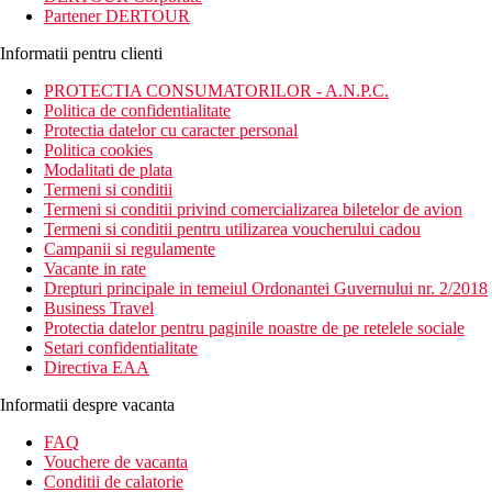
Partener DERTOUR
Informatii pentru clienti
PROTECTIA CONSUMATORILOR - A.N.P.C.
Politica de confidentialitate
Protectia datelor cu caracter personal
Politica cookies
Modalitati de plata
Termeni si conditii
Termeni si conditii privind comercializarea biletelor de avion
Termeni si conditii pentru utilizarea voucherului cadou
Campanii si regulamente
Vacante in rate
Drepturi principale in temeiul Ordonantei Guvernului nr. 2/2018
Business Travel
Protectia datelor pentru paginile noastre de pe retelele sociale
Setari confidentialitate
Directiva EAA
Informatii despre vacanta
FAQ
Vouchere de vacanta
Conditii de calatorie