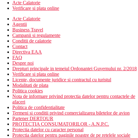
Acte Calatorie
Verificare si plata online
Acte Calatorie
Agentii
Business Travel
Campanii si regulamente
Conditii de calatorie
Contact
Directiva EAA
FAQ
Despre noi
Drepturi principale in temeiul Ordonantei Guvernului nr. 2/2018
Verificare si plata online
Licente, documente juridice si contractul cu turistul
Modalitati de plata
Politica cookies
Nota de informare privind protectia datelor pentru contactele de
afaceri
Politica de confidentialitate
Termeni si conditii privind comercializarea biletelor de avion
Partener DERTOUR
PROTECTIA CONSUMATORILOR - A.N.P.C.
Protectia datelor cu caracter personal
Protectia datelor pentru paginile noastre de pe retelele sociale