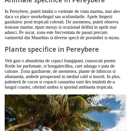
In Pereybere, puteti intalni o varietate de viata marina, mai ales
daca va place snorkelingul sau scufundarile. Apele limpezi
gazduiesc pesti tropicali colorati. De asemenea, puteti observa
testoase marine, tipari moray si ocazional delfini in apele mai
adanci. Pe uscat, zona este frecventata de pasari precum
vanturelul din Mauritius si diverse specii de porumbei si myna.
Plante specifice in Pereybere
Veti gasi o abundenta de copaci frangipani, cunoscuti pentru
florile lor parfumate, si bougainvillea, care adauga o pata de
culoare. Zona gazduieste, de asemenea, plante de hibiscus si
allamanda, ambele prosperand in mediul cald si insorit. In plus,
palmierii de cocos si copacii casuarina sunt des intalniti de-a
lungul coastei, oferind umbra si sporind ambianta tropicala.