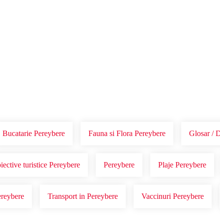
Voucher Cadou
Agentii
Bucatarie Pereybere
Fauna si Flora Pereybere
Glosar / 
iective turistice Pereybere
Pereybere
Plaje Pereybere
ereybere
Transport in Pereybere
Vaccinuri Pereybere