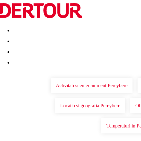
Destinatii
Vacanta perfecta
OFERTE DE NERATAT
Activitati si entertainment Pereybere
Locatia si geografia Pereybere
Ob
Temperaturi in P