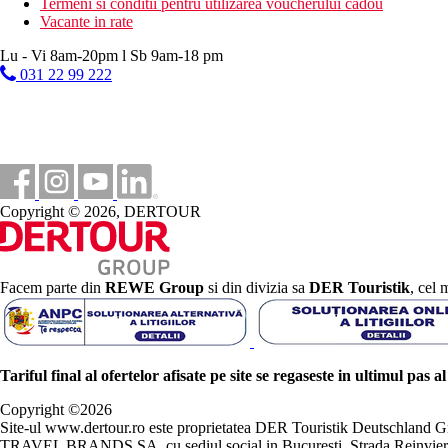
Termeni si conditii pentru utilizarea voucherului cadou
Vacante in rate
Lu - Vi 8am-20pm l Sb 9am-18 pm
031 22 99 222
Copyright © 2026, DERTOUR
Facem parte din
REWE Group
si din divizia sa
DER Touristik
, cel 
Tariful final al ofertelor afisate pe site se regaseste in ultimul pas a
Copyright ©
2026
Site-ul www.dertour.ro este proprietatea DER Touristik Deutschla
TRAVEL BRANDS SA, cu sediul social in Bucuresti, Strada Reinvierii 