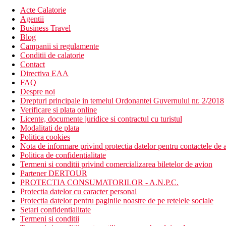
Acte Calatorie
Agentii
Business Travel
Blog
Campanii si regulamente
Conditii de calatorie
Contact
Directiva EAA
FAQ
Despre noi
Drepturi principale in temeiul Ordonantei Guvernului nr. 2/2018
Verificare si plata online
Licente, documente juridice si contractul cu turistul
Modalitati de plata
Politica cookies
Nota de informare privind protectia datelor pentru contactele de a
Politica de confidentialitate
Termeni si conditii privind comercializarea biletelor de avion
Partener DERTOUR
PROTECTIA CONSUMATORILOR - A.N.P.C.
Protectia datelor cu caracter personal
Protectia datelor pentru paginile noastre de pe retelele sociale
Setari confidentialitate
Termeni si conditii