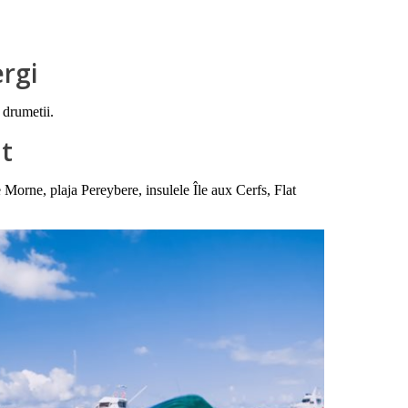
ergi
e drumetii.
at
rne, plaja Pereybere, insulele Île aux Cerfs, Flat