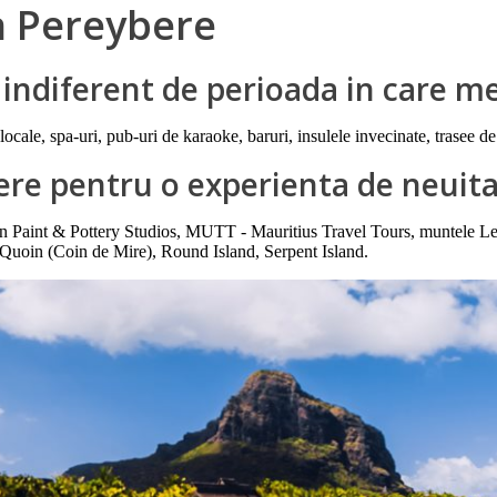
in Pereybere
e indiferent de perioada in care m
e locale, spa-uri, pub-uri de karaoke, baruri, insulele invecinate, trasee d
bere pentru o experienta de neuit
aint & Pottery Studios, MUTT - Mauritius Travel Tours, muntele Le Mo
s' Quoin (Coin de Mire), Round Island, Serpent Island.