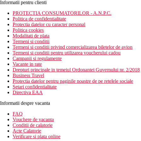
Informatii pentru clienti
PROTECTIA CONSUMATORILOR - A.N.P.C.
Politica de confidentialitate
Protectia datelor cu caracter personal
Politica cookies
Modalitati de plata
Termeni si conditii
Termeni si conditii privind comercializarea biletelor de avion
Termeni si conditii pentru utilizarea voucherului cadou
Campanii si regulamente
Vacante in rate
Drepturi principale in temeiul Ordonantei Guvernului nr. 2/2018
Business Travel
Protectia datelor pentru paginile noastre de pe retelele sociale
Setari confidentialitate
Directiva EAA
Informatii despre vacanta
FAQ
Vouchere de vacanta
Conditii de calatorie
Acte Calatorie
Verificare si plata online