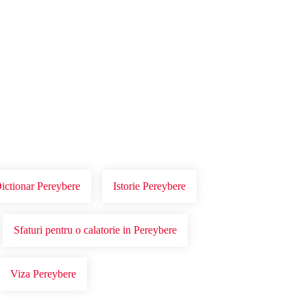
Dictionar Pereybere
Istorie Pereybere
Sfaturi pentru o calatorie in Pereybere
Viza Pereybere