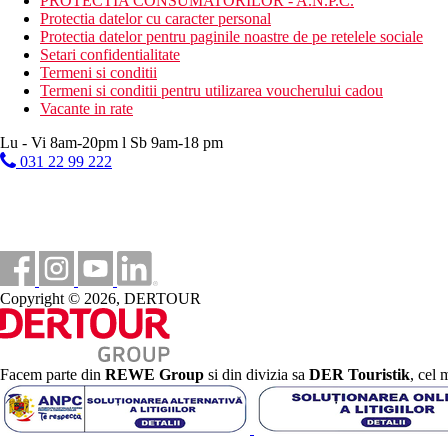
PROTECTIA CONSUMATORILOR - A.N.P.C.
Protectia datelor cu caracter personal
Protectia datelor pentru paginile noastre de pe retelele sociale
Setari confidentialitate
Termeni si conditii
Termeni si conditii pentru utilizarea voucherului cadou
Vacante in rate
Lu - Vi 8am-20pm l Sb 9am-18 pm
031 22 99 222
Copyright © 2026, DERTOUR
Facem parte din
REWE Group
si din divizia sa
DER Touristik
, cel 