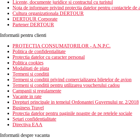
Licente, documente juridice si contractul cu turistul
Nota de informare privind protectia datelor pentru contactele de a
Cultura organizationala DERTOUR
DERTOUR Corporate
Partener DERTOUR
Informatii pentru clienti
PROTECTIA CONSUMATORILOR - A.N.P.C.
Politica de confidentialitate
Protectia datelor cu caracter personal
Politica cookies
Modalitati de plata
Termeni si conditii
Termeni si conditii privind comercializarea biletelor de avion
Termeni si conditii pentru utilizarea voucherului cadou
Campanii si regulamente
Vacante in rate
Drepturi principale in temeiul Ordonantei Guvernului nr. 2/2018
Business Travel
Protectia datelor pentru paginile noastre de pe retelele sociale
Setari confidentialitate
Directiva EAA
Informatii despre vacanta