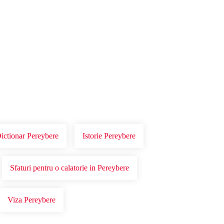
Dictionar Pereybere
Istorie Pereybere
Sfaturi pentru o calatorie in Pereybere
Viza Pereybere