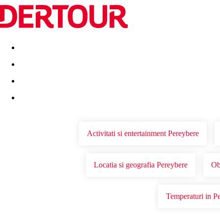
Destinatii
Vacanta perfecta
OFERTE DE NERATAT
Activitati si entertainment Pereybere
Locatia si geografia Pereybere
Ob
Temperaturi in P