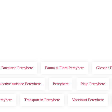
Voucher Cadou
Agentii
Bucatarie Pereybere
Fauna si Flora Pereybere
Glosar / 
iective turistice Pereybere
Pereybere
Plaje Pereybere
ereybere
Transport in Pereybere
Vaccinuri Pereybere