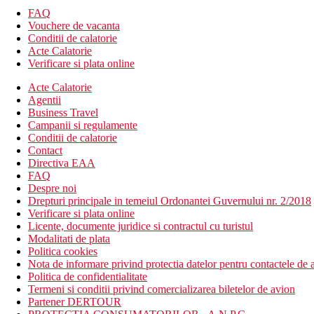
FAQ
Vouchere de vacanta
Conditii de calatorie
Acte Calatorie
Verificare si plata online
Acte Calatorie
Agentii
Business Travel
Campanii si regulamente
Conditii de calatorie
Contact
Directiva EAA
FAQ
Despre noi
Drepturi principale in temeiul Ordonantei Guvernului nr. 2/2018
Verificare si plata online
Licente, documente juridice si contractul cu turistul
Modalitati de plata
Politica cookies
Nota de informare privind protectia datelor pentru contactele de a
Politica de confidentialitate
Termeni si conditii privind comercializarea biletelor de avion
Partener DERTOUR