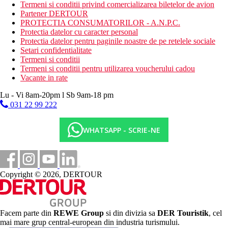
Descrierea plajei
Termeni si conditii privind comercializarea biletelor de avion
cu nisip
Partener DERTOUR
sezlonguri, umbrele si prosoape gratuite
PROTECTIA CONSUMATORILOR - A.N.P.C.
bar pe plaja
Protectia datelor cu caracter personal
transport carucior de golf disponibil
Protectia datelor pentru paginile noastre de pe retelele sociale
Setari confidentialitate
Activitati sportive gratuite
Termeni si conditii
paddle board (placa cu vasle)
Termeni si conditii pentru utilizarea voucherului cadou
caiace
Vacante in rate
tenis
snorkeling (1 ora pe zi la cerere)
Lu - Vi 8am-20pm l Sb 9am-18 pm
031 22 99 222
Activitati sportive contra cost
masaje si proceduri in centrul SPA
WHATSAPP - SCRIE-NE
sporturi nautice motorizate
Mese
All Inclusive
Copyright © 2026, DERTOUR
Mic dejun, pranz si cina in restaurantul principal
Posibilitate de cina in restaurante a la carte (3x pe sejur,
este necesara rezervare)
Gustare in timpul zilei
Bauturi alcoolice si nealcoolice de productie locala (10.00
Facem parte din
REWE Group
si din divizia sa
DER Touristik
, cel
a.m.-11.30 p.m.)
mai mare grup central-european din industria turismului.