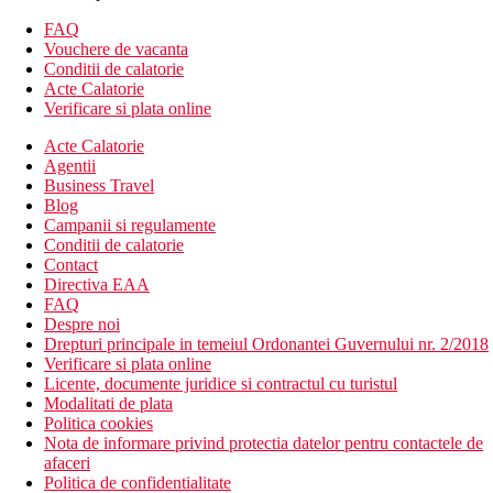
TV LCD
FAQ
telefon
Vouchere de vacanta
set pentru prepararea cafelei
Conditii de calatorie
masa de calcat si fier de calcat
Acte Calatorie
minibar (reumplut zilnic)
Verificare si plata online
seif (gratuit)
baie/toaleta (uscator de par)
Acte Calatorie
balcon sau terasa
Agentii
Business Travel
Descrierea hotelului
Blog
hol de intrare cu receptie
Campanii si regulamente
12 restaurante (2 bufet, restul a la carte)
Conditii de calatorie
7 bare
Contact
2 piscine (sezlonguri, umbrele si prosoape gratuite)
Directiva EAA
piscina pentru copii
FAQ
Wifi
Despre noi
mini club
Drepturi principale in temeiul Ordonantei Guvernului nr. 2/2018
centru SPA
Verificare si plata online
coafor
Licente, documente juridice si contractul cu turistul
discoteca
Modalitati de plata
amfiteatru
Politica cookies
parc acvatic pentru copii (tobogane si fantana)
Nota de informare privind protectia datelor pentru contactele de
sali de conferinte
afaceri
casa de schimb valutar
Politica de confidentialitate