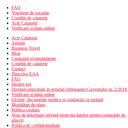
Fier de calcat si masa de calcat
FAQ
Seif (fara costuri suplimentare)
Vouchere de vacanta
Mini-bar
Conditii de calatorie
Balcon
Acte Calatorie
Meniu de perne
Verificare si plata online
Halate de baie si papuci
Room service 24 de ore pe zi
Acte Calatorie
24 de ore WI-FI gratuit in intregul hotel
Agentii
Camere pentru persoane cu handicap disponibile la cerere
Business Travel
Turndown service seara
Blog
Campanii si regulamente
Descrierea hotelului
Conditii de calatorie
Hoteul construit in 2011 dispune de:
Contact
420 camere
Directiva EAA
Receptie deschisa nonstop cu hol
FAQ
mini market
Despre noi
magazine de suveniruri
Drepturi principale in temeiul Ordonantei Guvernului nr. 2/2018
discoteca
Verificare si plata online
internet Wi-Fi (gratuit)
Licente, documente juridice si contractul cu turistul
seif la receptie (contra cost)
Modalitati de plata
inchiriere auto
Politica cookies
parcare (gratuita)
Nota de informare privind protectia datelor pentru contactele de
hotelul nu accepta animale de companie
afaceri
Descrierea plajei
Politica de confidentialitate