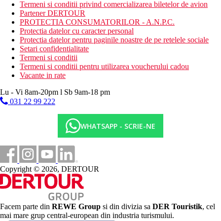
plaja nisipoasa, publica
Termeni si conditii privind comercializarea biletelor de avion
sezlonguri si umbrele (gratuit)
Partener DERTOUR
PROTECTIA CONSUMATORILOR - A.N.P.C.
Activitati sportive gratuite
Protectia datelor cu caracter personal
program de animatie si sport
Protectia datelor pentru paginile noastre de pe retelele sociale
4 piscine, sezlonguri si umbrele langa piscina, prosoape de
Setari confidentialitate
piscina
Termeni si conditii
sala de fitness
Termeni si conditii pentru utilizarea voucherului cadou
aerobic
Vacante in rate
Activitati sportive contra cost
Lu - Vi 8am-20pm l Sb 9am-18 pm
SPA, tratamente de infrumusetare si masaje
031 22 99 222
sauna
jacuzzi
WHATSAPP - SCRIE-NE
teren de tenis
darts
tenis de masa
teren de golf
Copyright © 2026, DERTOUR
Dieta
All Inclusive (AI) – bufet de mic dejun, pranz si cina,
gustari in timpul zilei. Bauturi alcoolice si nealcoolice
locale selectate sunt disponibile gratuit in timpul
programului stabilit de hotel.
Facem parte din
REWE Group
si din divizia sa
DER Touristik
, cel
Posibilitatea de a folosi restaurantele a la carte ale
mai mare grup central-european din industria turismului.