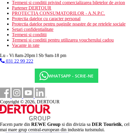
Termeni si conditii privind comercializarea biletelor de avion
bar de zi
Partener DERTOUR
restaurante tematice (necesita rezervare)
PROTECTIA CONSUMATORILOR - A.N.P.C.
trei baruri
Protectia datelor cu caracter personal
discoteca
Protectia datelor pentru paginile noastre de pe retelele sociale
cafenea
Setari confidentialitate
Wi-Fi (gratuit)
Termeni si conditii
casa de schimb valutar
Termeni si conditii pentru utilizarea voucherului cadou
magazine
Vacante in rate
Descrierea plajei
Lu - Vi 8am-20pm l Sb 9am-18 pm
cu nisip
sezlonguri si prosoape gratuit
031 22 99 222
Activitati sportive gratuite
WHATSAPP - SCRIE-NE
fitness
teren de tenis
aerobic
aerobic in apa
volei pe plaja
Copyright © 2026, DERTOUR
programe de seara
programe de animatie
tenis
tenis de masa
Facem parte din
REWE Group
si din divizia sa
DER Touristik
, cel
Activitati sportive contra cost
mai mare grup central-european din industria turismului.