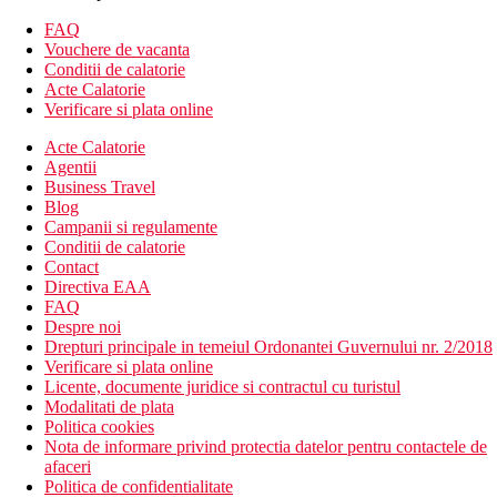
Camera standard
FAQ
Vouchere de vacanta
aer conditionat
Conditii de calatorie
sanitare proprii (baie, uscator de par, toaleta)
Acte Calatorie
televizor
Verificare si plata online
seif (gratuit)
minibar (reumplut zilnic cu apa, bauturi racoritoare si
Acte Calatorie
bere)
Agentii
balcon sau terasa
Business Travel
Cazare contra cost
Blog
Campanii si regulamente
Camera Deluxe - camere renovate
Conditii de calatorie
Camera superioara - posibilitate de a folosi programul Privileged
Contact
(sectiune rezervata pe plaja, acces la un restaurant tematic a la
Directiva EAA
carte, prosoape de plaja livrate in camera, reduceri la serviciile
FAQ
selectate din hotel etc.), aparat de cafea
Despre noi
Drepturi principale in temeiul Ordonantei Guvernului nr. 2/2018
Descrierea hotelului
Verificare si plata online
hol de intrare cu receptie
Licente, documente juridice si contractul cu turistul
piscina cu sectiune pentru copii (sezlonguri, prosoape si
Modalitati de plata
umbrele gratuite)
Politica cookies
bar langa piscina
Nota de informare privind protectia datelor pentru contactele de
salon de infrumusetare
afaceri
fitness
Politica de confidentialitate
restaurantul principal