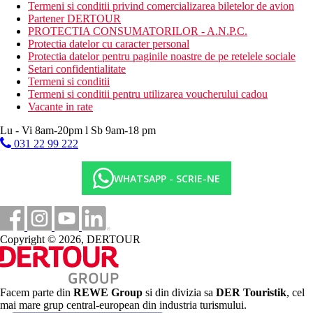
Termeni si conditii privind comercializarea biletelor de avion
sala de conferinta
Partener DERTOUR
magazine
PROTECTIA CONSUMATORILOR - A.N.P.C.
Descrierea plajei
Protectia datelor cu caracter personal
cu nisip
Protectia datelor pentru paginile noastre de pe retelele sociale
sezlonguri si umbrele gratuite
Setari confidentialitate
Termeni si conditii
Activitati sportive gratuite
Termeni si conditii pentru utilizarea voucherului cadou
programe de animatie
Vacante in rate
fitness
sporturi acvatice nemotorizate
Lu - Vi 8am-20pm l Sb 9am-18 pm
TIR cu arcul
031 22 99 222
cazinou
WHATSAPP - SCRIE-NE
Activitati sportive contra cost
Centru SPA
golf
sporturi nautice motorizate
Cazinou (Hotel Grand Sunset Princess)
Copyright © 2026, DERTOUR
Mese incluse
ULTRA All Inclusive:
24 de ore, include mic dejun, mic dejun
tarziu, bufet de pranz si cina, gustari usoare in timpul zilei,
gustare de dupa-amiaza.
Facem parte din
REWE Group
si din divizia sa
DER Touristik
, cel
Va rugam sa retineti:
orele si locurile de serviciu de mai sus
mai mare grup central-european din industria turismului.