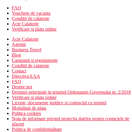
telefon
FAQ
Wi-Fi (gratuit)
Vouchere de vacanta
sanitare proprii (baie, uscator de par, toaleta)
Conditii de calatorie
seif (gratuit)
Acte Calatorie
mini-bar
Verificare si plata online
set pentru prepararea ceaiului si cafelei
balcon sau terasa
Acte Calatorie
Agentii
Descrierea hotelului
Business Travel
hol de intrare cu receptie
Blog
2 restaurante principale
Campanii si regulamente
7 restaurante cu servicii (italiana, gratar, asiatica,
Conditii de calatorie
mexicana, internationala, mediteraneana, elvetiana)
Contact
8 baruri, inclusiv bar la piscina
Directiva EAA
un bar de sport care este deschis 24 de ore pe zi
FAQ
8 piscine (sezlonguri si umbrele gratuite)
Despre noi
Wi-Fi (gratuit)
Drepturi principale in temeiul Ordonantei Guvernului nr. 2/2018
fitness
Verificare si plata online
discoteca
Licente, documente juridice si contractul cu turistul
cazinou
Modalitati de plata
club pentru copii (pentru copii de la 4 la 12 ani)
Politica cookies
mini cinematograf
Nota de informare privind protectia datelor pentru contactele de
6 terenuri de tenis
afaceri
loc de joaca multifunctional
Politica de confidentialitate
Centru SPA