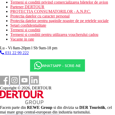
Facilitati de wellness si frumusete
Termeni si conditii privind comercializarea biletelor de avion
Coafura
Partener DERTOUR
Masaj
PROTECTIA CONSUMATORILOR - A.N.P.C.
Sporturi acvatice
Protectia datelor cu caracter personal
Protectia datelor pentru paginile noastre de pe retelele sociale
Categoria oficiala
Setari confidentialitate
5 stele
Termeni si conditii
Termeni si conditii pentru utilizarea voucherului cadou
Distanţe
Vacante in rate
Lu - Vi 8am-20pm l Sb 9am-18 pm
450 m
031 22 99 222
Distanta pana la plaja
55 km
WHATSAPP - SCRIE-NE
Distanta de cel mai apropiat aeroport
3 km
Centrul orasului
Copyright © 2026, DERTOUR
Plaja
Sezlonguri si umbrele gratuite pe plaja
Facem parte din
REWE Group
si din divizia sa
DER Touristik
, cel
Vacanta la plaja
mai mare grup central-european din industria turismului.