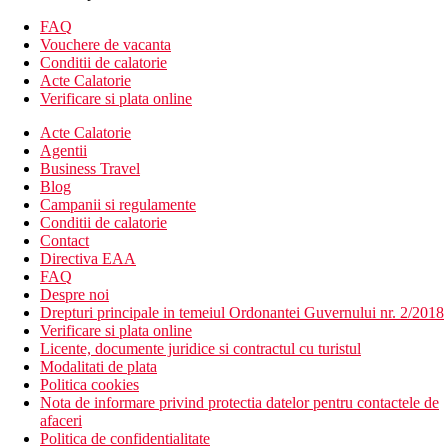
Descrierea hotelului
FAQ
Hol de intrare cu receptie
Vouchere de vacanta
6 restaurante
Conditii de calatorie
4 baruri
Acte Calatorie
5 piscine
Verificare si plata online
Conexiune WiFi in hotel
Acte Calatorie
Sala de fitness
Agentii
Centru spa
Business Travel
Microbuz la plaja (08.00 - 13.00 si 15.00 - 18.00)
Blog
Clubul Copiilor RIU Land
Campanii si regulamente
Descrierea plajei
Conditii de calatorie
Plaja cu nisip la 450 m de hotel
Contact
Sezlonguri si umbrele gratuite
Directiva EAA
FAQ
Activitati sportive gratuite
Despre noi
sala de fitness
Drepturi principale in temeiul Ordonantei Guvernului nr. 2/2018
volei pe plaja
Verificare si plata online
caiace
Licente, documente juridice si contractul cu turistul
catamaran
Modalitati de plata
echipament de snorkeling
Politica cookies
1 lectie de scufundari in piscina gratuit
Nota de informare privind protectia datelor pentru contactele de
afaceri
Activitati sportive contra cost
Politica de confidentialitate