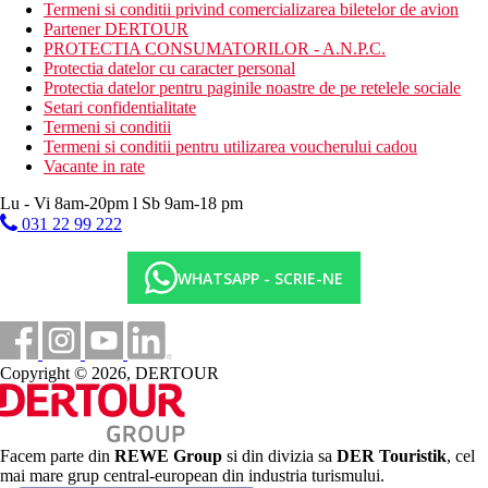
Fitness, volei, tenis, aerobic, aerobic acvatic, caiace
Termeni si conditii privind comercializarea biletelor de avion
Conexiune WIFI
Partener DERTOUR
PROTECTIA CONSUMATORILOR - A.N.P.C.
Clubul preferat
Protectia datelor cu caracter personal
Protectia datelor pentru paginile noastre de pe retelele sociale
Lounge privat si check-in privat
Setari confidentialitate
Posibilitate de mic dejun in restaurantul francez a la carte
Termeni si conditii
Mercure
Termeni si conditii pentru utilizarea voucherului cadou
Piscina privata numai pentru adulti
Vacante in rate
Mic dejun continental in lounge, gustare dupa-amiaza,
deserturi si lichioruri in lounge
Lu - Vi 8am-20pm l Sb 9am-18 pm
Acces la un PC in lounge
031 22 99 222
Upgrade pentru minibar
Categoria oficiala
WHATSAPP - SCRIE-NE
5 stele
Wellness
Spa by Pevonia®
Copyright © 2026, DERTOUR
Contra cost: tratamente de masaj
Divertisment
Programe de animatie, muzica live
Facem parte din
REWE Group
si din divizia sa
DER Touristik
, cel
mai mare grup central-european din industria turismului.