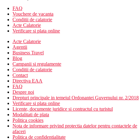
chiar langa hotel. In apropiere se afla un recif de corali mare.
FAQ
Activitati sportive
Vouchere de vacanta
Gratuit: vezi programul Unlimited Luxury®
Conditii de calatorie
Contra cost: sporturi acvatice motorizate, scufundari, teren
Acte Calatorie
de golf la aproximativ 30 de minute cu masina
Verificare si plata online
Facilitati copii
Acte Calatorie
Club copii de la 3-12 ani, programe de animatie,
Agentii
posibilitate de babysitting
Business Travel
Club adolescenti de la 13-17 ani, playstation 4, tenis de
Blog
masa
Campanii si regulamente
Conditii de calatorie
Mese si All Inclusive
Contact
Programul Unlimited Luxury®
Directiva EAA
FAQ
Mic dejun, pranz si cina tip bufet
Despre noi
Cina in toate restaurantele a la carte (restaurant
Drepturi principale in temeiul Ordonantei Guvernului nr. 2/2018
mediteranean numai pentru adulti) fara rezervare
Verificare si plata online
Gustare in timpul zilei, gustare seara tarziu la Coco Café
Licente, documente juridice si contractul cu turistul
Minibar (aprovizionat zilnic cu bauturi racoritoare, apa si
Modalitati de plata
bere)
Politica cookies
Bauturi alcoolice si nealcoolice de productie locala si
Nota de informare privind protectia datelor pentru contactele de
unele marci originale, consum nelimitat de sucuri
afaceri
proaspete
Politica de confidentialitate