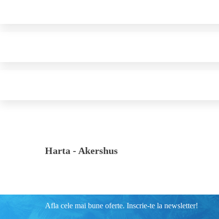
Harta -
Akershus
Afla cele mai bune oferte. Inscrie-te la newsletter!