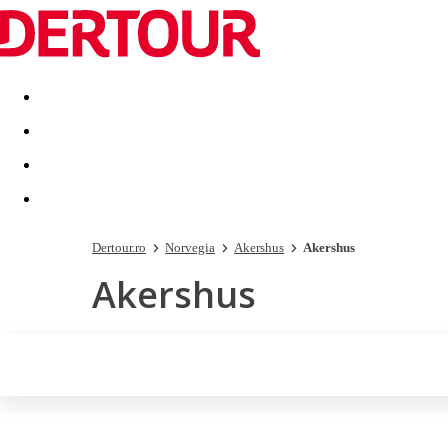
Destinatii
Vacanta perfecta
OFERTE DE NERATAT
Dertour.ro
Norvegia
Akershus
Akershus
Akershus