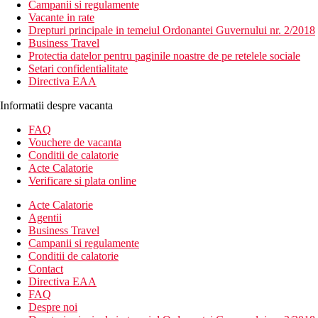
Campanii si regulamente
Vacante in rate
Drepturi principale in temeiul Ordonantei Guvernului nr. 2/2018
Business Travel
Protectia datelor pentru paginile noastre de pe retelele sociale
Setari confidentialitate
Directiva EAA
Informatii despre vacanta
FAQ
Vouchere de vacanta
Conditii de calatorie
Acte Calatorie
Verificare si plata online
Acte Calatorie
Agentii
Business Travel
Campanii si regulamente
Conditii de calatorie
Contact
Directiva EAA
FAQ
Despre noi