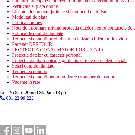
Drepturi principale in temeiul Ordonantei Guvernului nr. 2/2018
Verificare si plata online
Licente, documente juridice si contractul cu turistul
Modalitati de plata
Politica cookies
Nota de informare privind protectia datelor pentru contactele de a
Politica de confidentialitate
Termeni si conditii privind comercializarea biletelor de avion
Partener DERTOUR
PROTECTIA CONSUMATORILOR - A.N.P.C.
Protectia datelor cu caracter personal
Protectia datelor pentru paginile noastre de pe retelele sociale
Setari confidentialitate
Termeni si conditii
Termeni si conditii pentru utilizarea voucherului cadou
Vacante in rate
Lu - Vi 8am-20pm l Sb 9am-18 pm
031 22 99 222