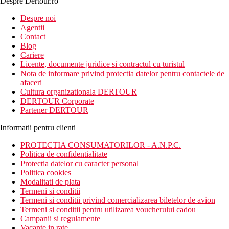
Despre Dertour.ro
Inscrie-te la
Despre noi
Agentii
newsletter!
Contact
Blog
Cariere
Licente, documente juridice si contractul cu turistul
Nota de informare privind protectia datelor pentru contactele de
afaceri
Cultura organizationala DERTOUR
DERTOUR Corporate
Partener DERTOUR
Informatii pentru clienti
PROTECTIA CONSUMATORILOR - A.N.P.C.
Politica de confidentialitate
Protectia datelor cu caracter personal
Politica cookies
Modalitati de plata
Termeni si conditii
Termeni si conditii privind comercializarea biletelor de avion
Termeni si conditii pentru utilizarea voucherului cadou
Campanii si regulamente
Vacante in rate