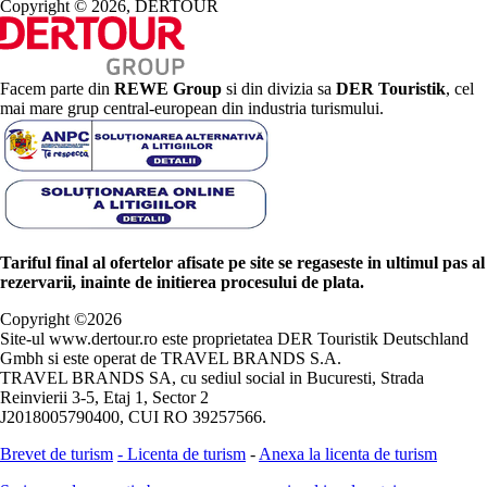
Copyright © 2026, DERTOUR
Facem parte din
REWE Group
si din divizia sa
DER Touristik
, cel
mai mare grup central-european din industria turismului.
Tariful final al ofertelor afisate pe site se regaseste in ultimul pas al
rezervarii, inainte de initierea procesului de plata.
Copyright ©
2026
Site-ul www.dertour.ro este proprietatea DER Touristik Deutschland
Gmbh si este operat de TRAVEL BRANDS S.A.
TRAVEL BRANDS SA, cu sediul social in Bucuresti, Strada
Reinvierii 3-5, Etaj 1, Sector 2
J2018005790400, CUI RO 39257566.
Brevet de turism
-
Licenta de turism
-
Anexa la licenta de turism