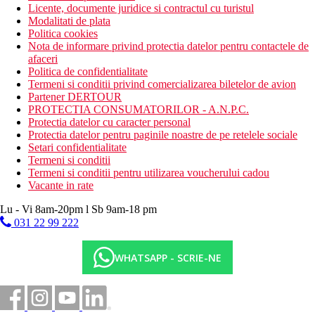
Licente, documente juridice si contractul cu turistul
Modalitati de plata
Politica cookies
Nota de informare privind protectia datelor pentru contactele de
afaceri
Politica de confidentialitate
Termeni si conditii privind comercializarea biletelor de avion
Partener DERTOUR
PROTECTIA CONSUMATORILOR - A.N.P.C.
Protectia datelor cu caracter personal
Protectia datelor pentru paginile noastre de pe retelele sociale
Setari confidentialitate
Termeni si conditii
Termeni si conditii pentru utilizarea voucherului cadou
Vacante in rate
Lu - Vi 8am-20pm l Sb 9am-18 pm
031 22 99 222
WHATSAPP - SCRIE-NE