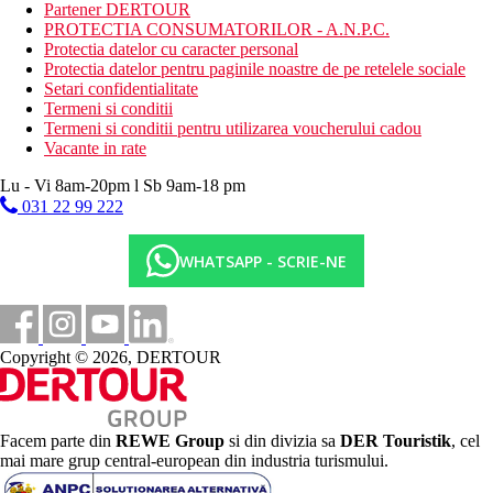
mini club (pentru copii de la 3 la 12 ani)
Partener DERTOUR
loc de joaca
PROTECTIA CONSUMATORILOR - A.N.P.C.
Protectia datelor cu caracter personal
Descrierea plajei
Protectia datelor pentru paginile noastre de pe retelele sociale
nisipos
Setari confidentialitate
sezlonguri, umbrele si prosoape gratuite
Termeni si conditii
bar pe plaja
Termeni si conditii pentru utilizarea voucherului cadou
Vacante in rate
Activitati sportive gratuite
fitness
Lu - Vi 8am-20pm l Sb 9am-18 pm
2 terenuri de tenis
031 22 99 222
Activitati contra cost
scufundari si sporturi nautice pe plaja
WHATSAPP - SCRIE-NE
sauna
baie de aburi
masaje
camera de relaxare
Copyright © 2026, DERTOUR
centru SPA si salon de infrumusetare
Mese incluse in pret
Program all inclusive
(pentru toate camerele cu excepția
Facem parte din
REWE Group
si din divizia sa
DER Touristik
, cel
camerelor Club rotana):
mai mare grup central-european din industria turismului.
Mic dejun tip bufet la restaurantul Saffron sau la