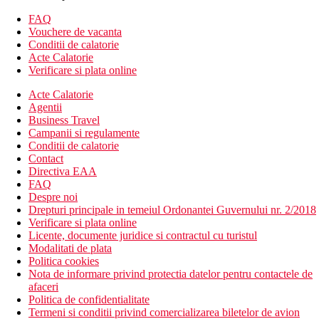
Alte tipuri de camere
(daca nu se specifica altfel, camerele au
facilitatile de mai sus)
FAQ
Camera dubla, deluxe, Ocean: vedere la mare
Vouchere de vacanta
Camera dubla Club, Ocean: vedere la mare, Servicii Club
Conditii de calatorie
Rotana.
Acte Calatorie
Camera de familie, clasica, vedere la gradina: vedere la
Verificare si plata online
gradina, camera este mai spatioasa. Ofera un pat king-size,
Acte Calatorie
o canapea extensibila si un pat suplimentar.
Agentii
Family room, deluxe, Ocean: vedere la mare, camera este
Business Travel
mai spatioasa. Ofera un pat king-size, o canapea
Campanii si regulamente
extensibila si un pat suplimentar.
Conditii de calatorie
Family room, club, Ocean: vedere la mare, camera este
Contact
mai spatioasa, servicii Club Rotana
Directiva EAA
Camera dubla, club, Premium: vedere la gradina, camera
FAQ
este mai spatioasa, living, servicii Club Rotana.
Despre noi
Suite, club, Ocean: vedere la mare, camera este mai
Drepturi principale in temeiul Ordonantei Guvernului nr. 2/2018
spatioasa, living separat, servicii Club Rotana.
Verificare si plata online
Descrierea hotelului
Licente, documente juridice si contractul cu turistul
hol de intrare cu receptie
Modalitati de plata
Wi-Fi gratuit in zona hotelului si in camere
Politica cookies
piscina (sezlonguri, umbrele si prosoape gratuite)
Nota de informare privind protectia datelor pentru contactele de
sala de conferinta
afaceri
magazin cu suveniruri
Politica de confidentialitate
3 restaurante cu servicii (contra cost)
Termeni si conditii privind comercializarea biletelor de avion