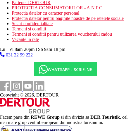
Descrierea plajei
Partener DERTOUR
cu nisip
PROTECTIA CONSUMATORILOR - A.N.P.C.
sezlonguri si umbrele gratuite
Protectia datelor cu caracter personal
Protectia datelor pentru paginile noastre de pe retelele sociale
Activitati sportive gratuite
Setari confidentialitate
programe de animatie
Termeni si conditii
programe de seara
Termeni si conditii pentru utilizarea voucherului cadou
gimnastica acvatica
Vacante in rate
volei pe plaja
fitness
Lu - Vi 8am-20pm l Sb 9am-18 pm
snorkeling
031 22 99 222
windsurfing
caiac
WHATSAPP - SCRIE-NE
1 lectie introductiva de scufundari in piscina
Activitati sportive contra cost
sporturi acvatice pe plaja
scufundari
Copyright © 2026, DERTOUR
golf (3 km de hotel)
Mese
24 de ore, include mic dejun tip bufet, pranz si cina, gustari
usoare in timpul zilei, cafea/ceai cu deserturi, gustare la miezul
Facem parte din
REWE Group
si din divizia sa
DER Touristik
, cel
noptii, bauturi racoritoare nelimitate si bauturi alcoolice locale si
mai mare grup central-european din industria turismului.
selectate din import. Pentru cina este necesara tinuta formala.