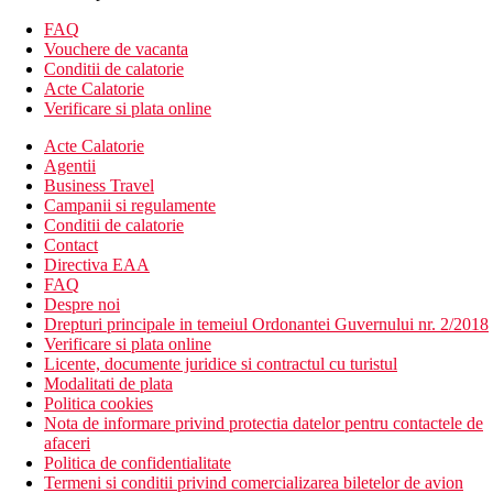
mini-bar
FAQ
sanitare proprii (baie, uscator de par, toaleta)
Vouchere de vacanta
seif (gratuit)
Conditii de calatorie
balcon sau terasa
Acte Calatorie
Verificare si plata online
Cazare contra cost
Acte Calatorie
Camera cu vedere laterala la ocean
Agentii
Business Travel
Descrierea hotelului
Campanii si regulamente
hol de intrare cu receptie
Conditii de calatorie
restaurantul principal
Contact
3 restaurante (asiatic, italian, friptura)
Directiva EAA
5 baruri (lobby bar, lounge bar, sport bar, pool bar, swim-
FAQ
up bar)
Despre noi
Wi-Fi in hol (gratuit)
Drepturi principale in temeiul Ordonantei Guvernului nr. 2/2018
conexiune la internet (contra cost)
Verificare si plata online
sala de conferinta
Licente, documente juridice si contractul cu turistul
magazin cu suveniruri
Modalitati de plata
club de noapte
Politica cookies
2 piscine (sezlonguri, umbrele si prosoape gratuite)
Nota de informare privind protectia datelor pentru contactele de
piscina pentru copii
afaceri
loc de joaca
Politica de confidentialitate
mini club
Termeni si conditii privind comercializarea biletelor de avion