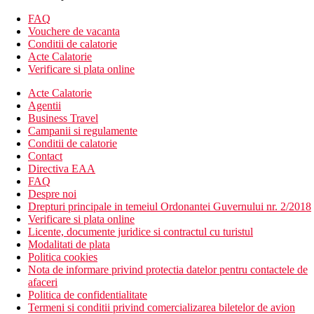
Camera dubla, vedere la gradina
telefon
FAQ
TV/sat.
Vouchere de vacanta
seif (contra cost)
Conditii de calatorie
baie/toaleta (uscator de par)
Acte Calatorie
balcon
Verificare si plata online
Alte tipuri de camere
(daca nu se specifica altfel, camerele au
facilitatile de mai sus)
Acte Calatorie
Camera dubla, vedere la mare: vedere la mare.
Agentii
Camera dubla, Club, vedere la gradina: aer conditionat.
Business Travel
Camera dubla, Club, vedere la mare: aer conditionat,
Campanii si regulamente
Vedere la mare.
Conditii de calatorie
Studio, vedere la gradina: chicineta.
Contact
Studio, vedere la mare: chicineta, Vedere la mare.
Directiva EAA
Suita, 1 dormitor: chicineta, aer conditionat, dormitor
FAQ
separat si zona de zi.
Despre noi
Suita, 1 dormitor, vedere la mare: chicineta, aer
Drepturi principale in temeiul Ordonantei Guvernului nr. 2/2018
conditionat, dormitor separat si zona de zi, vedere la mare.
Verificare si plata online
Licente, documente juridice si contractul cu turistul
Descrierea plajei
Modalitati de plata
pietros
Politica cookies
Nota de informare privind protectia datelor pentru contactele de
Activitati sportive gratuite
afaceri
volei
Politica de confidentialitate
badminton
Termeni si conditii privind comercializarea biletelor de avion