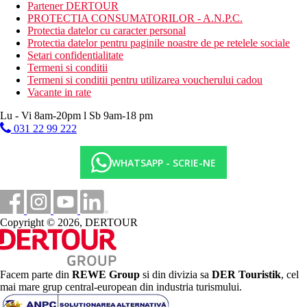
tenis de masa
Partener DERTOUR
petanque
PROTECTIA CONSUMATORILOR - A.N.P.C.
Protectia datelor cu caracter personal
Activitati contra cost
Protectia datelor pentru paginile noastre de pe retelele sociale
inchirieri auto
Setari confidentialitate
terenuri de golf si scufundari la indemana
Termeni si conditii
Termeni si conditii pentru utilizarea voucherului cadou
Mese
Vacante in rate
Mic dejun
Bufet mic dejun
Lu - Vi 8am-20pm l Sb 9am-18 pm
Demipensiune
031 22 99 222
Mic dejun si cina tip bufet
Categoria oficiala
WHATSAPP - SCRIE-NE
3 stele
Nota
Asa-numita taxa ECO se incaseaza la hotel (2 €/persoana de la
13 ani/zi, max. 14 €/sejur). Aceasta taxa nu este inclusa in pretul
Copyright © 2026, DERTOUR
turului si trebuie platita de catre client direct la receptia hotelului.
Sfera si calitatea serviciilor si activitatilor mentionate pot fi
afectate de introducerea unor eventuale masuri de igiena sau
Facem parte din
REWE Group
si din divizia sa
DER Touristik
, cel
antiepidemie in destinatia data.
mai mare grup central-european din industria turismului.