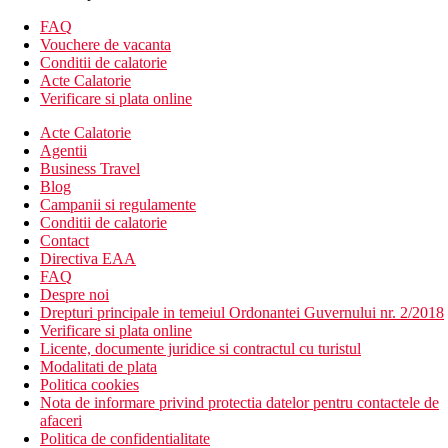
Camera dubla, vedere la mare:
vedere la mare
FAQ
Divertisment
Vouchere de vacanta
Conditii de calatorie
Spectacole si petreceri ocazionale de seara.
Acte Calatorie
Verificare si plata online
Mese
Mic dejun
Acte Calatorie
Agentii
Bufet mic dejun
Business Travel
Blog
Demipensiune
Campanii si regulamente
Conditii de calatorie
Mic dejun si cina tip bufet
Contact
Directiva EAA
All Inclusive
FAQ
Despre noi
Mic dejun, pranz si cina tip bufet
Drepturi principale in temeiul Ordonantei Guvernului nr. 2/2018
Gustari, sandvisuri si deserturi (11:00 a.m.-6:00 p.m.)
Verificare si plata online
Bauturi alcoolice si nealcoolice locale selectate (11:00
Licente, documente juridice si contractul cu turistul
a.m.-10:00 p.m.)
Modalitati de plata
Politica cookies
Plaja
Nota de informare privind protectia datelor pentru contactele de
afaceri
Chiar langa complexul de terase cu trepte si scari care permit
Politica de confidentialitate
acces comod la mare. Plaja pietroasa la cca 400 m de hotel,