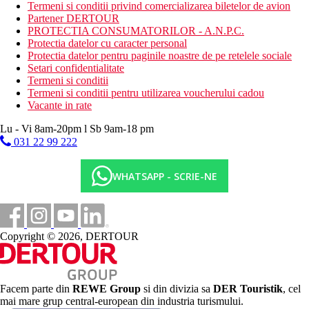
Termeni si conditii privind comercializarea biletelor de avion
sezlonguri si umbrele contra cost.
Partener DERTOUR
PROTECTIA CONSUMATORILOR - A.N.P.C.
Activitati sportive
Protectia datelor cu caracter personal
Gratuit:
fitness, jocuri de societate (sah, carti).
Protectia datelor pentru paginile noastre de pe retelele sociale
Contra cost:
biliard, centru de scufundari (momentan nu
Setari confidentialitate
functioneaza). Doua terenuri de golf in apropiere (aprox. 9 km),
Termeni si conditii
pescuit, drumetii.
Termeni si conditii pentru utilizarea voucherului cadou
Vacante in rate
Facilitati copii
Lu - Vi 8am-20pm l Sb 9am-18 pm
Colt pentru copii, patut gratuit (la cerere).
031 22 99 222
Instiintare
WHATSAPP - SCRIE-NE
Tort Madeira si vin la sosire pentru tinerii casatoriti.
Carduri
VISA, EC/MC, AMEX, Maestro.
Copyright © 2026, DERTOUR
Site web
http://www.hotelrocamar.com
Wellness
Facem parte din
REWE Group
si din divizia sa
DER Touristik
, cel
Gratuit:
piscina interioara incalzita, sauna, aburi, jacuzzi, baie
mai mare grup central-european din industria turismului.
turceasca.