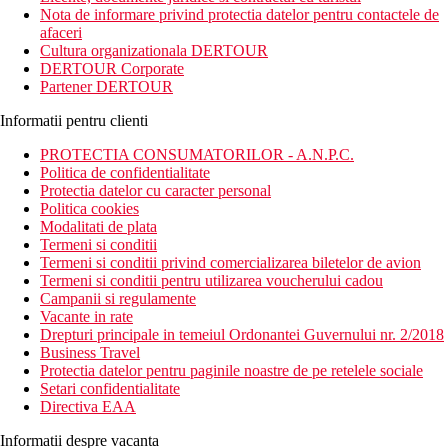
camere moderne.
Nota de informare privind protectia datelor pentru contactele de
afaceri
Distanta
Cultura organizationala DERTOUR
800 m distanta de Plaja Almirante Reis
DERTOUR Corporate
200 m distanta de Muzeul Frederico de Freitas
Partener DERTOUR
Descrierea camerei
Informatii pentru clienti
Camera dubla:
TV/sat.
PROTECTIA CONSUMATORILOR - A.N.P.C.
baie/toaleta (uscator de par)
Politica de confidentialitate
lenjerie de pat
Protectia datelor cu caracter personal
dus
Politica cookies
Modalitati de plata
Descrierea hotelului
Termeni si conditii
Hotelul dispune de:
Termeni si conditii privind comercializarea biletelor de avion
Termeni si conditii pentru utilizarea voucherului cadou
camera de bagaje
Campanii si regulamente
terasa
Vacante in rate
receptie deschisa non stop
Drepturi principale in temeiul Ordonantei Guvernului nr. 2/2018
lift
Business Travel
Wifi
Protectia datelor pentru paginile noastre de pe retelele sociale
Setari confidentialitate
Descrierea plajei
Directiva EAA
plaja cu nisip
Informatii despre vacanta