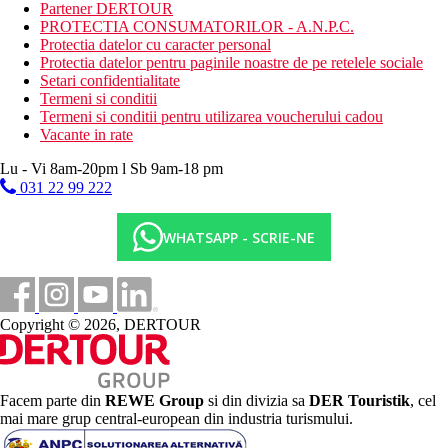
Galerie foto
Partener DERTOUR
PROTECTIA CONSUMATORILOR - A.N.P.C.
Protectia datelor cu caracter personal
Protectia datelor pentru paginile noastre de pe retelele sociale
Setari confidentialitate
Termeni si conditii
Termeni si conditii pentru utilizarea voucherului cadou
Vacante in rate
Lu - Vi 8am-20pm l Sb 9am-18 pm
031 22 99 222
WHATSAPP - SCRIE-NE
Copyright © 2026, DERTOUR
Facem parte din
REWE Group
si din divizia sa
DER Touristik
, cel
mai mare grup central-european din industria turismului.