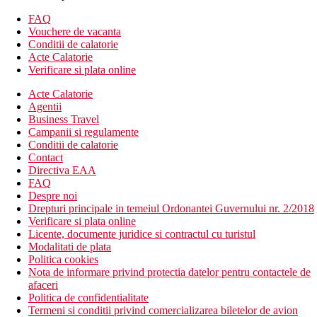
Fierbator
FAQ
Facilitati pentru prepararea de ceai si cafea
Vouchere de vacanta
Cuptor
Conditii de calatorie
Frigider
Acte Calatorie
Plita
Verificare si plata online
Prajitor de paine
Masina de spalat
Acte Calatorie
Baie cu dus walk-in
Agentii
Prosoape
Business Travel
Uscator de par
Campanii si regulamente
Gel de dus
Conditii de calatorie
Sampon
Contact
Sapun
Directiva EAA
FAQ
Descrierea hotelului
Despre noi
Facilitatile disponibile sunt:
Drepturi principale in temeiul Ordonantei Guvernului nr. 2/2018
WiFi gratuit
Verificare si plata online
servicii de curatatorie
Licente, documente juridice si contractul cu turistul
Activitati sportive
Modalitati de plata
Drumetii in zona
Politica cookies
Nota de informare privind protectia datelor pentru contactele de
Categoria oficiala
afaceri
3 stele
Politica de confidentialitate
Termeni si conditii privind comercializarea biletelor de avion