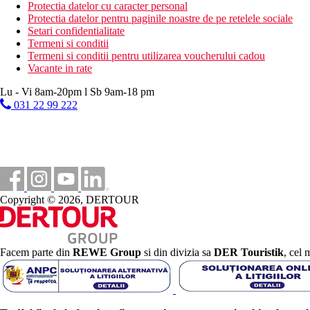
Contra cost: colt de internet.
Protectia datelor cu caracter personal
Protectia datelor pentru paginile noastre de pe retelele sociale
Categoria oficiala
Setari confidentialitate
4 stele
Termeni si conditii
Termeni si conditii pentru utilizarea voucherului cadou
Distanţe
Vacante in rate
Lu - Vi 8am-20pm l Sb 9am-18 pm
4 km
031 22 99 222
Distanta pana la plaja
3 km
teren de golf
400 m
Statie de autobuz
Copyright © 2026, DERTOUR
5 km
Centru turistic
14 km
Facem parte din
REWE Group
si din divizia sa
DER Touristik
, cel 
Distanta de cel mai apropiat aeroport
Plaja