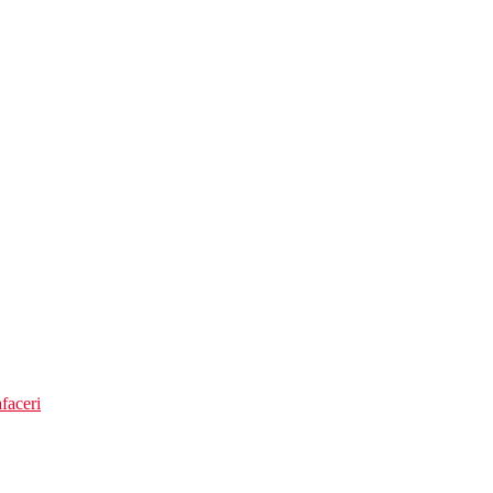
e din meniu
ico do Baixo (aprox. 6 km).
imativ 3 km.
faceri
setare si relaxare