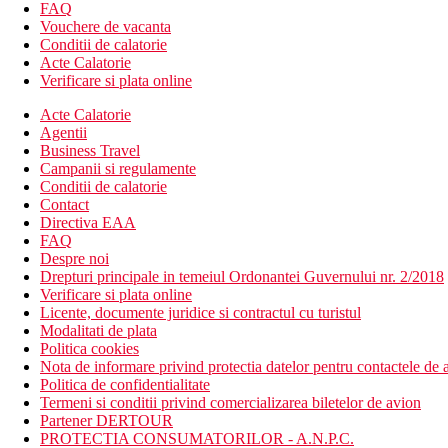
Demipensiune
FAQ
Micul dejun sub forma de bufet, cina sub forma de selecti
Vouchere de vacanta
Conditii de calatorie
Plaja
Acte Calatorie
Posibilitate de inot in Funchal (aprox. 4-5 km) sau in Can
Verificare si plata online
Activitati sportive
Acte Calatorie
Contra cost:
biliard, teren de golf Palheiro Golf la aprox
Agentii
Business Travel
Copii
Campanii si regulamente
Conditii de calatorie
Patut gratuit (la cerere).
Contact
Directiva EAA
Carduri
FAQ
Despre noi
VISA, EC/MC, AMEX.
Drepturi principale in temeiul Ordonantei Guvernului nr. 2/2018
Verificare si plata online
Site web
Licente, documente juridice si contractul cu turistul
http://www.oceangardens.pt
Modalitati de plata
Wellness
Politica cookies
Gratuit: sauna
Nota de informare privind protectia datelor pentru contactele de a
Contra cost: masaje, diverse tipuri de proceduri de infrumu
Politica de confidentialitate
Termeni si conditii privind comercializarea biletelor de avion
Internet
Partener DERTOUR
Gratuit: WiFi in hotel.
PROTECTIA CONSUMATORILOR - A.N.P.C.