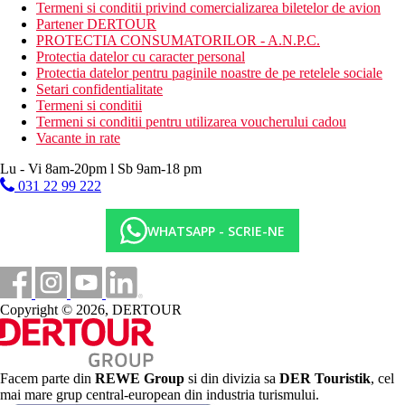
piscina (sezlonguri si umbrele gratuite)
Termeni si conditii privind comercializarea biletelor de avion
bar langa piscina
Partener DERTOUR
gradina tropicala
PROTECTIA CONSUMATORILOR - A.N.P.C.
piscina pentru copii
Protectia datelor cu caracter personal
patut la cerere gratuit
Protectia datelor pentru paginile noastre de pe retelele sociale
cateva camere sunt adaptate pentru persoanele cu
Setari confidentialitate
dizabilitati
Termeni si conditii
Termeni si conditii pentru utilizarea voucherului cadou
Descrierea plajei
Vacante in rate
Intrarea pe plaja se realizaeaza prin debarcaderul de la Hotelul
Pestana Carlton
Lu - Vi 8am-20pm l Sb 9am-18 pm
031 22 99 222
Activitati sportive gratuite
fitness
piscina interioara
WHATSAPP - SCRIE-NE
Activitati contra cost
sauna
jacuzzi
baie turceasca
Copyright © 2026, DERTOUR
masaje
proceduri cosmetice
Mese
Facem parte din
REWE Group
si din divizia sa
DER Touristik
, cel
Demipensiune
mai mare grup central-european din industria turismului.
mic dejun si cina tip bufet