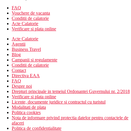
optiuni de cumparaturi: 500 m
FAQ
Descrierea camerei
Vouchere de vacanta
Studio, Superior
Conditii de calatorie
aer conditionat
Acte Calatorie
TV/sat.
Verificare si plata online
telefon
Wi-Fi (gratuit)
Acte Calatorie
chicineta
Agentii
baie/toaleta (uscator de par)
Business Travel
seif (gratuit)
Blog
balcon sau terasa
Campanii si regulamente
Alte tipuri de camere
(daca nu se specifica altfel, camerele au
Conditii de calatorie
facilitatile de mai sus)
Contact
Camera de familie, superioara: dormitor separat si zona de
Directiva EAA
zi.
FAQ
Suita, superioara: dormitor separat si spatiu de zi, in
Despre noi
cladirea istorica principala, filtru de cafea.
Drepturi principale in temeiul Ordonantei Guvernului nr. 2/2018
Verificare si plata online
Descrierea hotelului
Licente, documente juridice si contractul cu turistul
hol de intrare cu receptie
Modalitati de plata
lifturi
Politica cookies
5 restaurante
Nota de informare privind protectia datelor pentru contactele de
bar
afaceri
Wi-Fi (gratuit)
Politica de confidentialitate