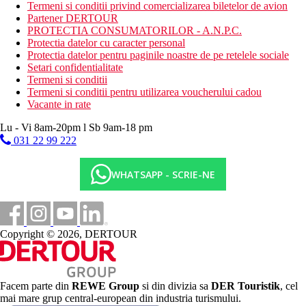
Termeni si conditii privind comercializarea biletelor de avion
apropiere.
Partener DERTOUR
PROTECTIA CONSUMATORILOR - A.N.P.C.
Copii
Protectia datelor cu caracter personal
Protectia datelor pentru paginile noastre de pe retelele sociale
Piscina, mini club (4-12 ani), sala de jocuri, loc de joaca, patut
Setari confidentialitate
gratuit (la cerere).
Termeni si conditii
Termeni si conditii pentru utilizarea voucherului cadou
Carduri
Vacante in rate
AMEX, VISA, EC/MC, Diners Club.
Lu - Vi 8am-20pm l Sb 9am-18 pm
Site web
031 22 99 222
http://www.portobay.com
Wellness
WHATSAPP - SCRIE-NE
Contra cost:
centru de infrumusetare, masaje, jacuzzi, sauna,
baie turceasca, dusuri Vichy etc.
Internet
Copyright © 2026, DERTOUR
Gratuit:
WiFi in hotel, colt de internet.
Categoria oficiala
4 stele
Facem parte din
REWE Group
si din divizia sa
DER Touristik
, cel
Nota
mai mare grup central-european din industria turismului.