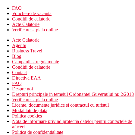
facilitatile de mai sus)
Camera dubla, vedere la mare: vedere la mare.
FAQ
Camera dubla, superioara, vedere la mare: mai spatioasa,
Vouchere de vacanta
vedere la mare.
Conditii de calatorie
Suita Junior: chicineta si zona separata de living, vedere la
Acte Calatorie
mare.
Verificare si plata online
Divertisment
Acte Calatorie
Agentii
Programe de animatie, muzica live, seri tematice.
Business Travel
Blog
Mese
Campanii si regulamente
Mic dejun
Conditii de calatorie
Bufet mic dejun
Contact
Demipensiune
Directiva EAA
Mic dejun si cina tip bufet
FAQ
Despre noi
Plaja
Drepturi principale in temeiul Ordonantei Guvernului nr. 2/2018
plaja mica cu pietre cca 100 m,
Verificare si plata online
plaja Praia Formosa cca 1,5 km,
Licente, documente juridice si contractul cu turistul
piscina lido cca 150 m.
Modalitati de plata
Politica cookies
Activitati sportive
Nota de informare privind protectia datelor pentru contactele de
Gratuit:
fitness, yoga, pilates.
afaceri
Contra cost:
tenis de masa, petanque, tenis, minigolf, biliard,
Politica de confidentialitate
putting green, pachete speciale pentru terenurile de golf din