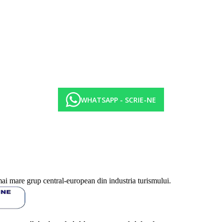
WHATSAPP - SCRIE-NE
ot fi afectate de introducerea unor eventuale masuri de igiena sau antiepid
mai mare grup central-european din industria turismului.