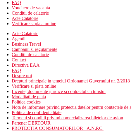
Hotelul dispune de:
FAQ
hol de intrare cu receptie
Vouchere de vacanta
lift
Conditii de calatorie
restaurant
Acte Calatorie
bar
Verificare si plata online
sala de conferinta
magazin cu suveniruri
Acte Calatorie
piscina (sezlonguri si umbrele gratuite)
Agentii
bar langa piscina
Business Travel
parcare (in functie de disponibilitate, gratuita)
Campanii si regulamente
Conditii de calatorie
Descrierea plajei
Contact
plaja pietroasa
Directiva EAA
piscina publica lido (taxa de intrare)
FAQ
Despre noi
Activitati sportive gratuite
Drepturi principale in temeiul Ordonantei Guvernului nr. 2/2018
tenis de masa
Verificare si plata online
paleta de tenis
Licente, documente juridice si contractul cu turistul
Modalitati de plata
Activitati contra cost
Politica cookies
fitness
Nota de informare privind protectia datelor pentru contactele de a
masa de biliard
Politica de confidentialitate
masaje
Termeni si conditii privind comercializarea biletelor de avion
piscina interioara incalzita
Partener DERTOUR
jacuzzi
PROTECTIA CONSUMATORILOR - A.N.P.C.