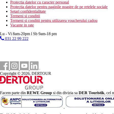
baie turceasca
Protectia datelor cu caracter personal
sauna
Protectia datelor pentru paginile noastre de pe retelele sociale
Setari confidentialitate
Mese
Termeni si conditii
Demipensiune
Termeni si conditii pentru utilizarea voucherului cadou
Mic dejun si cina tip bufet
Vacante in rate
Pensiune completa
Mic dejun, pranz si cina tip bufet
Lu - Vi 8am-20pm l Sb 9am-18 pm
031 22 99 222
Categoria oficiala
4 stele
Nota
Sfera si calitatea serviciilor si activitatilor mentionate mai sus p
Distanţe
Copyright © 2026, DERTOUR
22 km
Distanta de cel mai apropiat aeroport
Facem parte din
REWE Group
si din divizia sa
DER Touristik
, cel 
400 m
Magazine
1 km