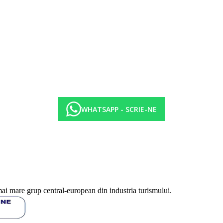
.-11:00 p.m.)
)
r, este necesară rezervare)
WHATSAPP - SCRIE-NE
mai mare grup central-european din industria turismului.