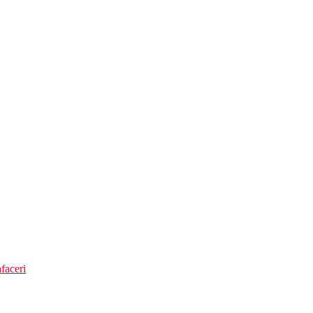
cilitatile de mai sus)
faceri