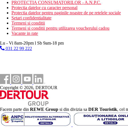
sporturi acvatice pe plaja
PROTECTIA CONSUMATORILOR - A.N.P.C.
Protectia datelor cu caracter personal
Mese
Protectia datelor pentru paginile noastre de pe retelele sociale
Mic dejun
Setari confidentialitate
Bufet mic dejun
Termeni si conditii
Demipensiune
Termeni si conditii pentru utilizarea voucherului cadou
Mic dejun si cina tip bufet
Vacante in rate
Totul inclus
Mic dejun, prânz și cină tip bufet
Lu - Vi 8am-20pm l Sb 9am-18 pm
Băuturi alcoolice și nealcoolice locale selectate (10:30 a.m
031 22 99 222
Gustare ușoară, deserturi, înghețată (10:30 a.m.–6:00 p.m.
Posibilitate de cină într-un restaurant à la carte (1× pe seju
Categoria oficiala
4 stele
Distanţe
Copyright © 2026, DERTOUR
200 m
Centrul orasului
Facem parte din
REWE Group
si din divizia sa
DER Touristik
, cel 
50 m
Distanta pana la plaja
2,3 km