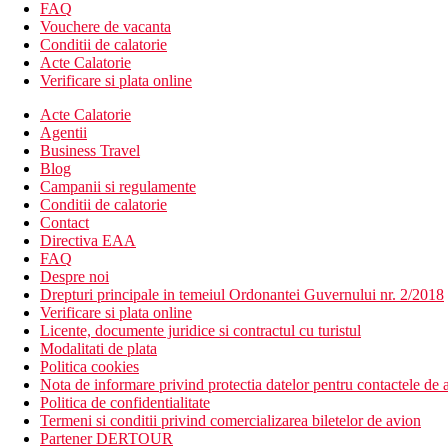
aer conditionat
FAQ
telefon
Vouchere de vacanta
televizor
Conditii de calatorie
Wi-Fi (gratuit)
Acte Calatorie
minibar (contra cost)
Verificare si plata online
seif (gratuit)
baie/toaleta (uscator de par)
Acte Calatorie
balcon
Agentii
Alte tipuri de camere
(daca nu se specifica altfel, camerele au fa
Business Travel
Camera dubla, vedere la ocean: vedere la ocean.
Blog
Campanii si regulamente
Descrierea plajei
Conditii de calatorie
pietros
Contact
prosoape de plaja (depozit 5 euro)
Directiva EAA
FAQ
Activitati gratuite
Despre noi
program de animatie
Drepturi principale in temeiul Ordonantei Guvernului nr. 2/2018
fitness
Verificare si plata online
piscina interioara
Licente, documente juridice si contractul cu turistul
sauna
Modalitati de plata
Politica cookies
Activitati contra cost
Nota de informare privind protectia datelor pentru contactele de a
masaje
Politica de confidentialitate
golf
Termeni si conditii privind comercializarea biletelor de avion
proceduri cosmetice
Partener DERTOUR