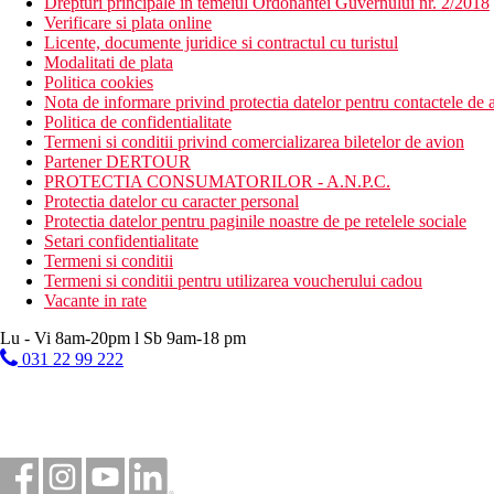
Drepturi principale in temeiul Ordonantei Guvernului nr. 2/2018
Verificare si plata online
Licente, documente juridice si contractul cu turistul
Modalitati de plata
Politica cookies
Nota de informare privind protectia datelor pentru contactele de a
Politica de confidentialitate
Termeni si conditii privind comercializarea biletelor de avion
Partener DERTOUR
PROTECTIA CONSUMATORILOR - A.N.P.C.
Protectia datelor cu caracter personal
Protectia datelor pentru paginile noastre de pe retelele sociale
Setari confidentialitate
Termeni si conditii
Termeni si conditii pentru utilizarea voucherului cadou
Vacante in rate
Lu - Vi 8am-20pm l Sb 9am-18 pm
031 22 99 222