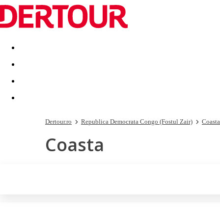
Destinatii
Vacanta perfecta
OFERTE DE NERATAT
Dertour.ro
Republica Democrata Congo (Fostul Zair)
Coasta
Coasta