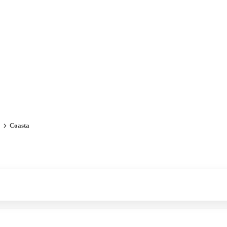
Voucher Cadou
Agentii
Coasta