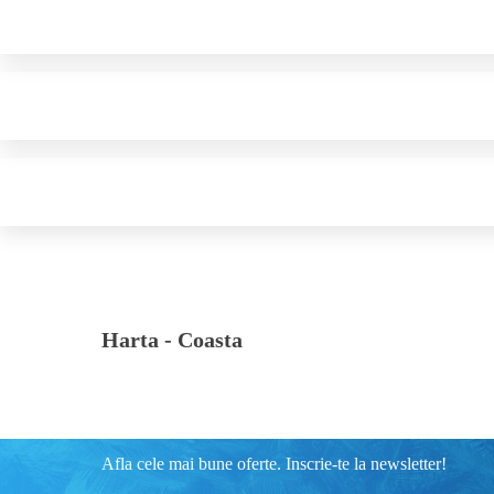
Harta -
Coasta
Afla cele mai bune oferte. Inscrie-te la newsletter!