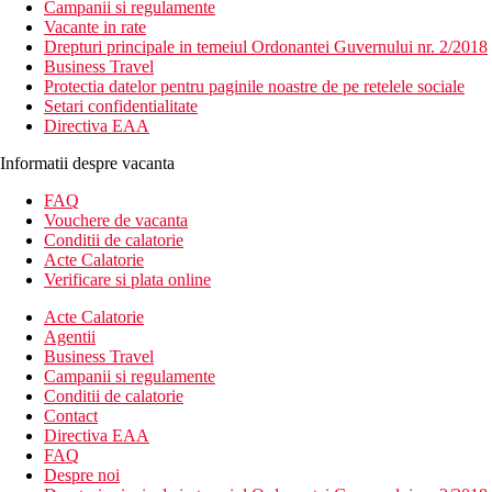
Campanii si regulamente
Vacante in rate
Drepturi principale in temeiul Ordonantei Guvernului nr. 2/2018
Business Travel
Protectia datelor pentru paginile noastre de pe retelele sociale
Setari confidentialitate
Directiva EAA
Informatii despre vacanta
FAQ
Vouchere de vacanta
Conditii de calatorie
Acte Calatorie
Verificare si plata online
Acte Calatorie
Agentii
Business Travel
Campanii si regulamente
Conditii de calatorie
Contact
Directiva EAA
FAQ
Despre noi